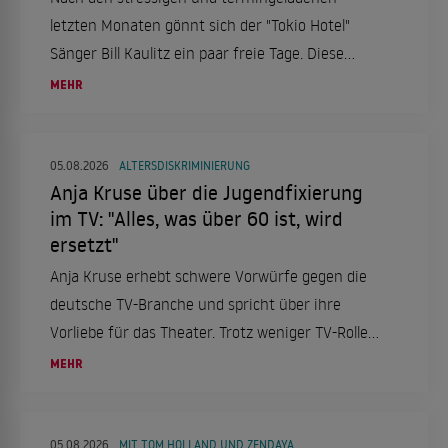
letzten Monaten gönnt sich der "Tokio Hotel"
Sänger Bill Kaulitz ein paar freie Tage. Diese
verbringt er in Italien, genauer gesagt in Rom.
MEHR
Das aber nicht alleine, sondern mit einer ganz
besonderen Frau an seiner Seite.
05.08.2026
ALTERSDISKRIMINIERUNG
Anja Kruse über die Jugendfixierung
im TV: "Alles, was über 60 ist, wird
ersetzt"
Anja Kruse erhebt schwere Vorwürfe gegen die
deutsche TV-Branche und spricht über ihre
Vorliebe für das Theater. Trotz weniger TV-Rollen
bleibt sie aktiv und engagiert.
MEHR
05.08.2026
MIT TOM HOLLAND UND ZENDAYA