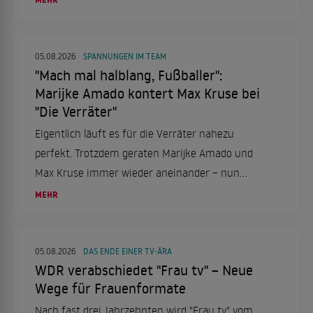
verriet sie ihre Ambitionen und sprach über ihre
Erfahrungen bei "Die Verräter".
05.08.2026
SPANNUNGEN IM TEAM
"Mach mal halblang, Fußballer":
Marijke Amado kontert Max Kruse bei
"Die Verräter"
Eigentlich läuft es für die Verräter nahezu
perfekt. Trotzdem geraten Marijke Amado und
Max Kruse immer wieder aneinander – nun
schießt sie zurück.
MEHR
05.08.2026
DAS ENDE EINER TV-ÄRA
WDR verabschiedet "Frau tv" – Neue
Wege für Frauenformate
Nach fast drei Jahrzehnten wird "Frau tv" vom