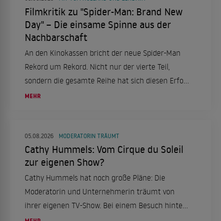
Filmkritik zu "Spider-Man: Brand New
Day" – Die einsame Spinne aus der
Nachbarschaft
An den Kinokassen bricht der neue Spider-Man
Rekord um Rekord. Nicht nur der vierte Teil,
sondern die gesamte Reihe hat sich diesen Erfolg
mehr als verdient. Eine Filmkritik.
MEHR
05.08.2026
MODERATORIN TRÄUMT
Cathy Hummels: Vom Cirque du Soleil
zur eigenen Show?
Cathy Hummels hat noch große Pläne: Die
Moderatorin und Unternehmerin träumt von
ihrer eigenen TV-Show. Bei einem Besuch hinter
den Kulissen des "Cirque du Soleil" in Berlin
MEHR