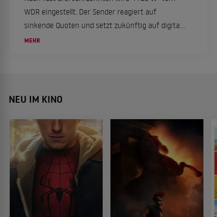
WDR eingestellt. Der Sender reagiert auf
sinkende Quoten und setzt zukünftig auf digitale
Formate, um Frauenrechte und Emanzipation
MEHR
auf neuen Wegen zu thematisieren.
NEU IM KINO