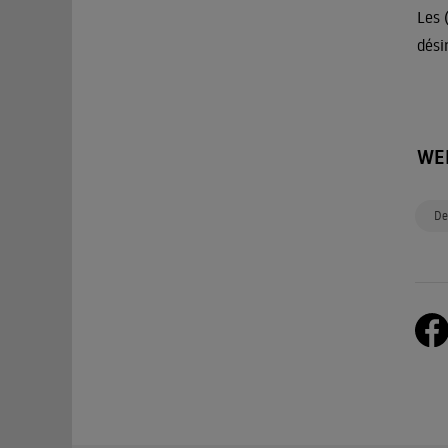
Les 
dési
WE
De