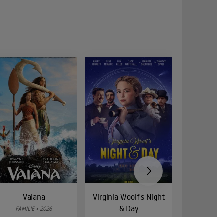
Vaiana
Virginia Woolf's Night
Etw
& Day
Bes
FAMILIE • 2026