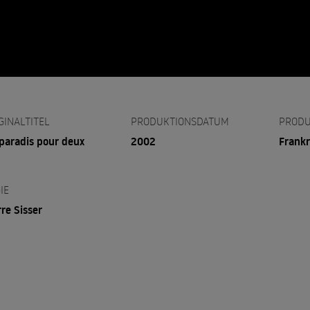
GINALTITEL
PRODUKTIONSDATUM
PRODU
paradis pour deux
2002
Frankr
IE
rre Sisser