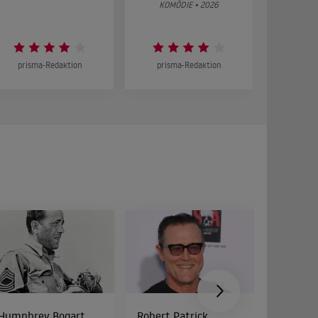
KOMÖDIE • 2026
DRA
prisma-Redaktion
prisma-Redaktion
prism
Humphrey Bogart
Robert Patrick
Roger B