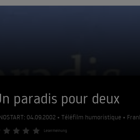
n paradis pour deux
NOSTART: 04.09.2002 • Téléfilm humoristique • Fran
Lesermeinung