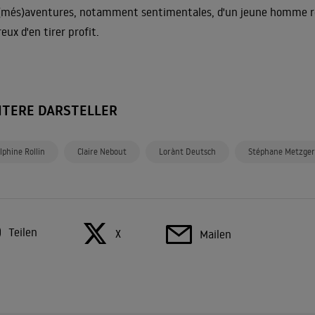
(més)aventures, notamment sentimentales, d'un jeune homme rêv
reux d'en tirer profit.
ITERE DARSTELLER
lphine Rollin
Claire Nebout
Lorànt Deutsch
Stéphane Metzger
Teilen
X
Mailen