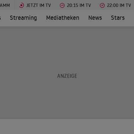
RAMM
JETZT IM TV
20:15 IM TV
22:00 IM TV
s
Streaming
Mediatheken
News
Stars