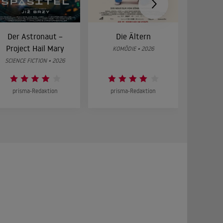
Der Astronaut –
Die Ältern
28 Year
Project Hail Mary
Bon
KOMÖDIE • 2026
SCIENCE FICTION • 2026
HOR
prisma-Redaktion
prisma-Redaktion
prism