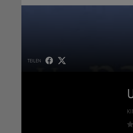
TEILEN
U
KI