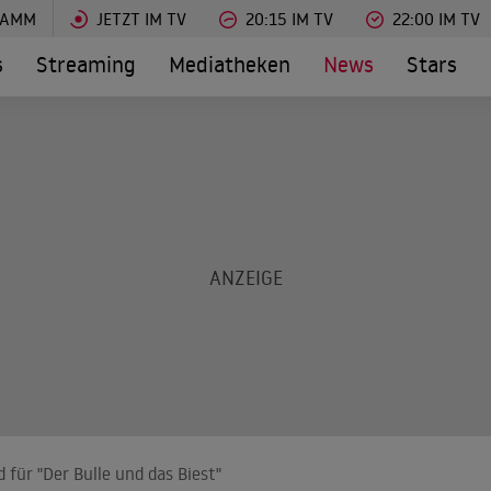
RAMM
JETZT IM TV
20:15 IM TV
22:00 IM TV
s
Streaming
Mediatheken
News
Stars
 für "Der Bulle und das Biest"