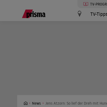
TV-PROG
TV-Tipp
News
Jens Atzorn: So lief der Dreh mit Hund