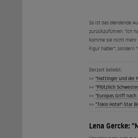
So ist das blendende Au
zurückzuführen. "Ich ha
komme sie nicht mehr da
Figur halber", sondern "
Derzeit beliebt:
>>
"Hattinger und der 
>>
"Plötzlich Schweste
>>
"Europas Griff nach
>>
"Tokio Hotel"-Star B
Lena Gercke: "M