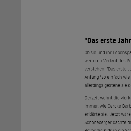
"Das erste Jah
Ob sie und ihr Lebenspa
weiteren Verlauf des Po
verstehen: "Das erste 
Anfang "so einfach wie 
allerdings gestehe sie
Derzeit wohnt die vierkö
immer, wie Gercke Barba
erklärte sie. "Jetzt wä
Schöneberger dachte dab
Bevor die Kids in die 