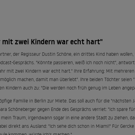
r mit zwei Kindern war echt hart"
rtner, der Regisseur Dustin Schöne, ein drittes Kind haben wollen
dcast-Gesprächs. "Könnte passieren, weiß ich noch nicht", antwor
Jahr mit zwei Kindern war echt hart." Ihre Erfahrung: Mit mehrere
möglich machen, damit man überlebt". Ihre beiden Töchter seien "s
 den Kindern auch zu: "Die werden noch früh genug im Leben angepa
pfige Familie in Berlin zur Miete. Das soll auch für die "nächsten Ja
ra Schöneberger gegen Ende des Gesprächs verriet: "Ich spare für 
re mein Traum, irgendwann sogar in eine andere Stadt zu ziehen, da
ei direkt ans Ausland: "Ich sehe dich schon in Miami!" Für Gercke 
Schule kommen, würde ich's machen."