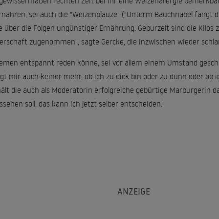
 gewissermaßen rechten Zeit bei ihr eine Weizenallergie bemerkb
 ernähren, sei auch die "Weizenplauze" ("Unterm Bauchnabel fängt d
ie über die Folgen ungünstiger Ernährung. Gepurzelt sind die Kilos zu
erschaft zugenommen", sagte Gercke, die inzwischen wieder schlank
hemen entspannt reden könne, sei vor allem einem Umstand geschul
gt mir auch keiner mehr, ob ich zu dick bin oder zu dünn oder ob ic
hält die auch als Moderatorin erfolgreiche gebürtige Marburgerin das
sehen soll, das kann ich jetzt selber entscheiden."