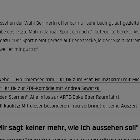
ssehen der Wahl-Berlinerin offenbar nur sehr bedingt auf gezielte
be das letzte Mal im Januar Sport gemacht", beteuerte Gercke. Als
zu. "Der Sport bleibt gerade auf der Strecke, leider." Sport betreib
weil er mir guttut".
Nebel – Ein Chiemseekrimi": Kritik zum 3sat-Heimatkrimi mit Mic
r": Kritik zur ZDF-Komödie mit Andrea Sawatzki
 den Sternen": Alle Infos zur ARTE-Doku über Raumfahrt
ill Kaulitz: Mit dieser besonderen Frau verbringt er seine Auszeit
ir sagt keiner mehr, wie ich aussehen soll"