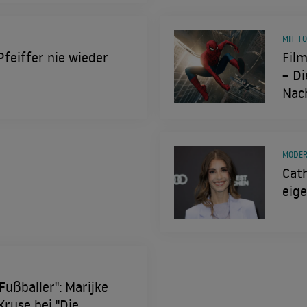
MIT T
Pfeiffer nie wieder
Film
– Di
Nac
MODER
Cath
eig
Fußballer": Marijke
ruse bei "Die