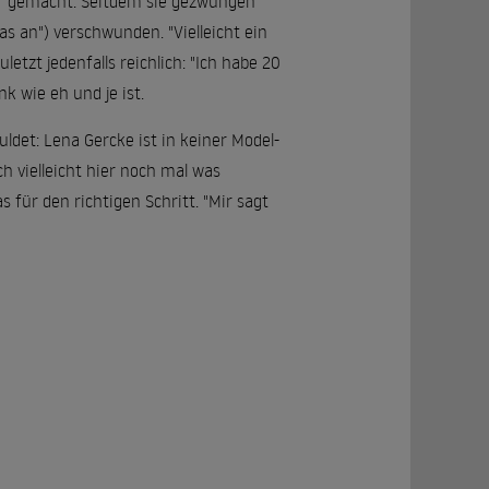
ar gemacht. Seitdem sie gezwungen
as an") verschwunden. "Vielleicht ein
letzt jedenfalls reichlich: "Ich habe 20
 wie eh und je ist.
det: Lena Gercke ist in keiner Model-
h vielleicht hier noch mal was
 für den richtigen Schritt. "Mir sagt