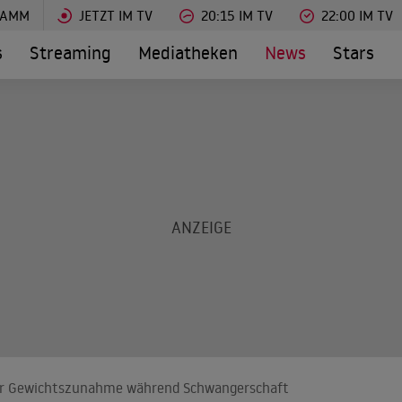
RAMM
JETZT IM TV
20:15 IM TV
22:00 IM TV
s
Streaming
Mediatheken
News
Stars
er Gewichtszunahme während Schwangerschaft