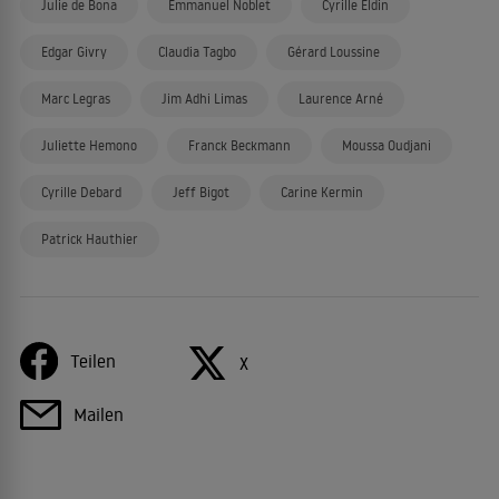
Julie de Bona
Emmanuel Noblet
Cyrille Eldin
Edgar Givry
Claudia Tagbo
Gérard Loussine
Marc Legras
Jim Adhi Limas
Laurence Arné
Juliette Hemono
Franck Beckmann
Moussa Oudjani
Cyrille Debard
Jeff Bigot
Carine Kermin
Patrick Hauthier
Teilen
X
Mailen