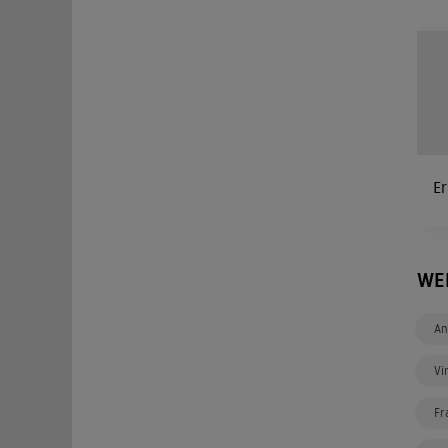
Er
WE
An
Vi
Fr