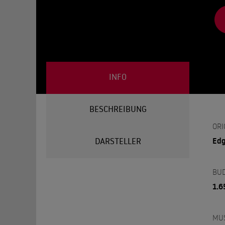
INFO
BESCHREIBUNG
ORI
Edg
DARSTELLER
BU
1.6
MU