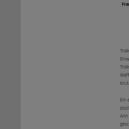
Fr
Trol
Einw
Trol
Waff
brut
Ein 
psyc
Ann 
gesc