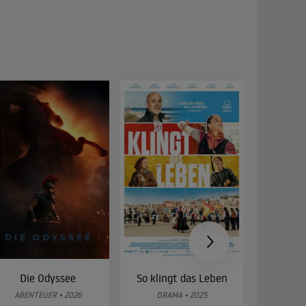
Die Odyssee
So klingt das Leben
Was 
g
ABENTEUER • 2026
DRAMA • 2025