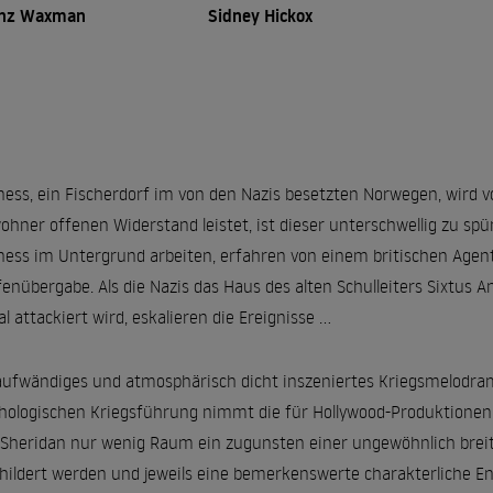
anz Waxman
Sidney Hickox
lness, ein Fischerdorf im von den Nazis besetzten Norwegen, wird
ohner offenen Widerstand leistet, ist dieser unterschwellig zu sp
lness im Untergrund arbeiten, erfahren von einem britischen Age
enübergabe. Als die Nazis das Haus des alten Schulleiters Sixtus
al attackiert wird, eskalieren die Ereignisse ...
aufwändiges und atmosphärisch dicht inszeniertes Kriegsmelodram 
hologischen Kriegsführung nimmt die für Hollywood-Produktionen 
Sheridan nur wenig Raum ein zugunsten einer ungewöhnlich breit
hildert werden und jeweils eine bemerkenswerte charakterliche E