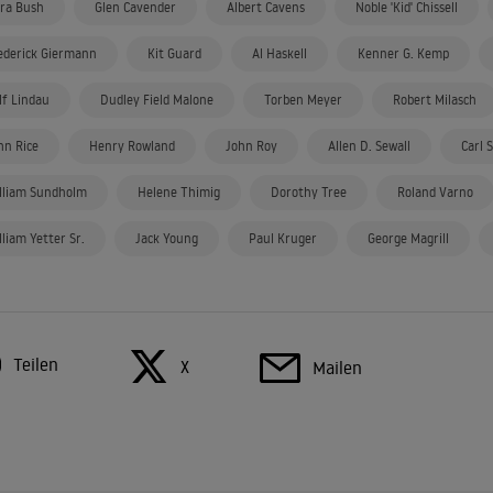
ra Bush
Glen Cavender
Albert Cavens
Noble 'Kid' Chissell
ederick Giermann
Kit Guard
Al Haskell
Kenner G. Kemp
lf Lindau
Dudley Field Malone
Torben Meyer
Robert Milasch
hn Rice
Henry Rowland
John Roy
Allen D. Sewall
Carl 
lliam Sundholm
Helene Thimig
Dorothy Tree
Roland Varno
lliam Yetter Sr.
Jack Young
Paul Kruger
George Magrill
Teilen
X
Mailen