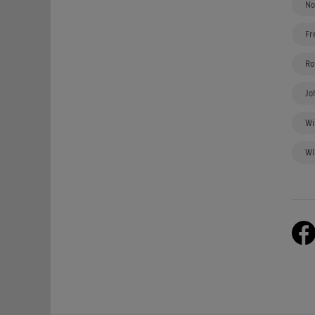
No
Fr
Ro
Jo
Wi
Wi