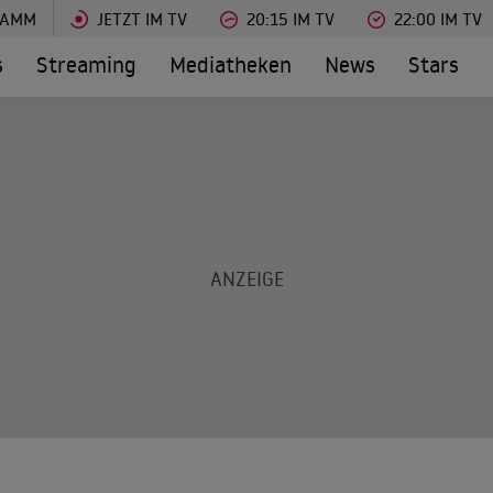
RAMM
JETZT IM TV
20:15 IM TV
22:00 IM TV
s
Streaming
Mediatheken
News
Stars