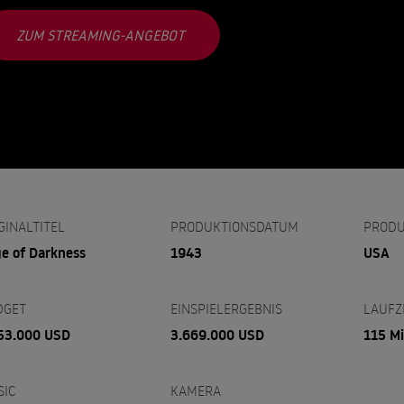
ZUM STREAMING-ANGEBOT
GINALTITEL
PRODUKTIONSDATUM
PRODU
e of Darkness
1943
USA
DGET
EINSPIELERGEBNIS
LAUFZ
53.000 USD
3.669.000 USD
115 M
SIC
KAMERA