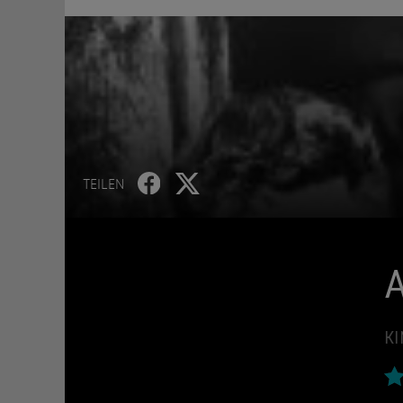
TEILEN
A
KI