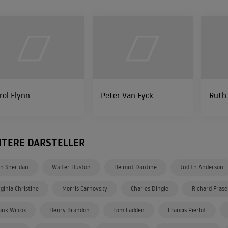
rol Flynn
Peter Van Eyck
Ruth
ITERE DARSTELLER
n Sheridan
Walter Huston
Helmut Dantine
Judith Anderson
rginia Christine
Morris Carnovsky
Charles Dingle
Richard Frase
ank Wilcox
Henry Brandon
Tom Fadden
Francis Pierlot