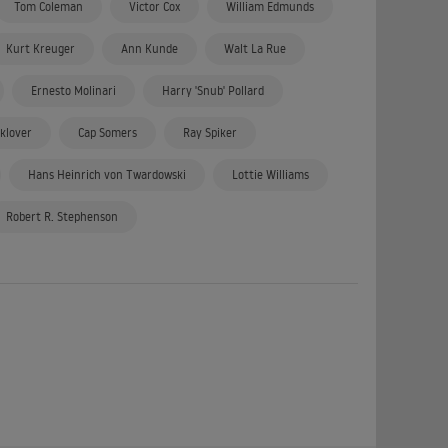
Tom Coleman
Victor Cox
William Edmunds
Kurt Kreuger
Ann Kunde
Walt La Rue
Ernesto Molinari
Harry 'Snub' Pollard
Sklover
Cap Somers
Ray Spiker
Hans Heinrich von Twardowski
Lottie Williams
Robert R. Stephenson