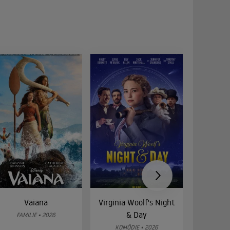
Vaiana
Virginia Woolf's Night
Etw
& Day
Bes
FAMILIE • 2026
KOMÖDIE • 2026
DRA