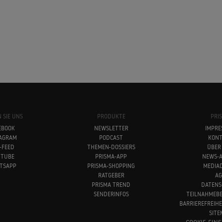
 SIE UNS
PRODUKTE
PRI
EBOOK
NEWSLETTER
IMPRE
TAGRAM
PODCAST
KONT
-FEED
THEMEN-DOSSIERS
ÜBER
UTUBE
PRISMA-APP
NEWS-A
TSAPP
PRISMA-SHOPPING
MEDIA
RATGEBER
AG
PRISMA TREND
DATENS
SENDERINFOS
TEILNAHMEB
BARRIEREFREIH
SITE