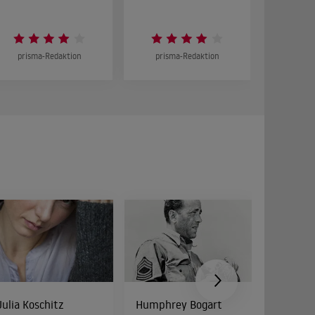
prisma-Redaktion
prisma-Redaktion
prism
Julia Koschitz
Humphrey Bogart
Cathy 