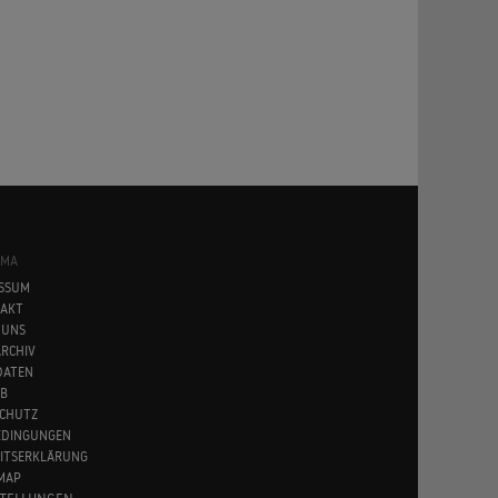
SMA
SSUM
AKT
 UNS
RCHIV
DATEN
B
CHUTZ
EDINGUNGEN
EITSERKLÄRUNG
MAP