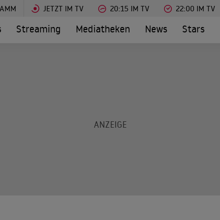
RAMM
JETZT IM TV
20:15 IM TV
22:00 IM TV
s
Streaming
Mediatheken
News
Stars