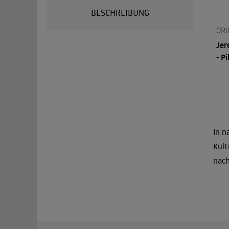
BESCHREIBUNG
ORI
Jer
- Pi
In n
Kult
nach