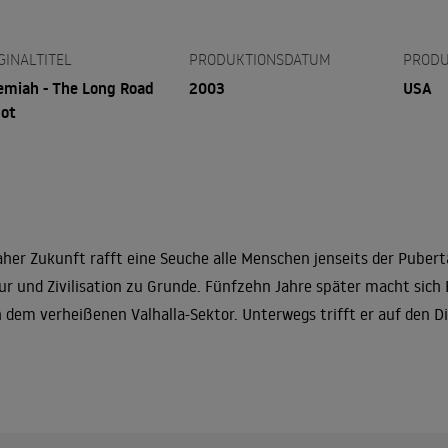
GINALTITEL
PRODUKTIONSDATUM
PRODU
emiah - The Long Road
2003
USA
lot
aher Zukunft rafft eine Seuche alle Menschen jenseits der Pubert
ur und Zivilisation zu Grunde. Fünfzehn Jahre später macht sich 
 dem verheißenen Valhalla-Sektor. Unterwegs trifft er auf den D