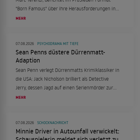
"Born Famous" über ihre Herausforderungen in
der Schule aufgrund von Legasthenie und ihren
MEHR
erfolgreichen Schulabschluss.
07.08.2026
PSYCHODRAMA MIT TIEFE
Sean Penns düstere Dürrenmatt-
Adaption
Sean Penn verlegt Dürrenmatts Krimiklassiker in
die USA: Jack Nicholson brilliert als Detective
Jerry, dessen Jagd auf einen Serienmörder zur
Obsession wird. Ein düsteres Psychodrama, das
MEHR
tief in die Seelenqualen des Ermittlers eintaucht.
07.08.2026
SCHOCKNACHRICHT
Minnie Driver in Autounfall verwickelt:
Schauspielerin meldet sich verletzt zu