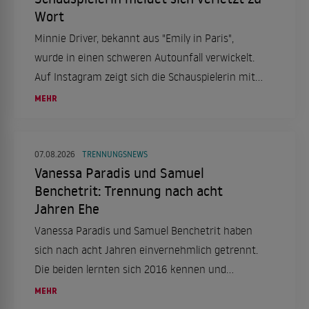
Wort
Minnie Driver, bekannt aus "Emily in Paris",
wurde in einen schweren Autounfall verwickelt.
Auf Instagram zeigt sich die Schauspielerin mit
einer Halskrause und berichtet von dem Vorfall,
MEHR
der sich in Frankreich ereignete.
07.08.2026
TRENNUNGSNEWS
Vanessa Paradis und Samuel
Benchetrit: Trennung nach acht
Jahren Ehe
Vanessa Paradis und Samuel Benchetrit haben
sich nach acht Jahren einvernehmlich getrennt.
Die beiden lernten sich 2016 kennen und
heirateten 2018. Ein Statement ihres
MEHR
Managements bestätigt die Trennung.