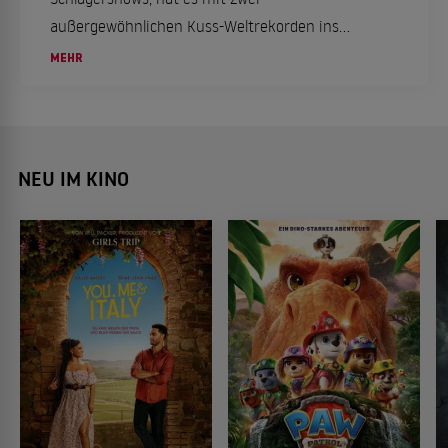
außergewöhnlichen Kuss-Weltrekorden ins
"Guinness-Buch der Rekorde" geschafft. Wir
MEHR
haben die Details im Überblick.
NEU IM KINO