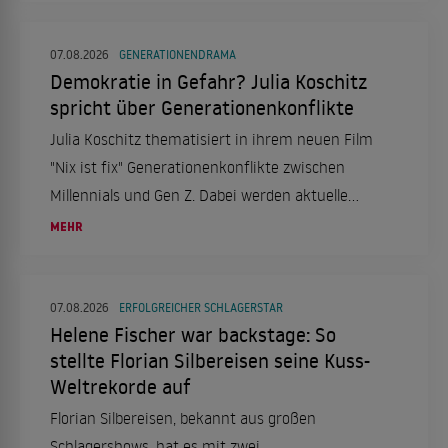
07.08.2026
GENERATIONENDRAMA
Demokratie in Gefahr? Julia Koschitz
spricht über Generationenkonflikte
Julia Koschitz thematisiert in ihrem neuen Film
"Nix ist fix" Generationenkonflikte zwischen
Millennials und Gen Z. Dabei werden aktuelle
gesellschaftliche und politische Themen
MEHR
aufgegriffen.
07.08.2026
ERFOLGREICHER SCHLAGERSTAR
Helene Fischer war backstage: So
stellte Florian Silbereisen seine Kuss-
Weltrekorde auf
Florian Silbereisen, bekannt aus großen
Schlagershows, hat es mit zwei