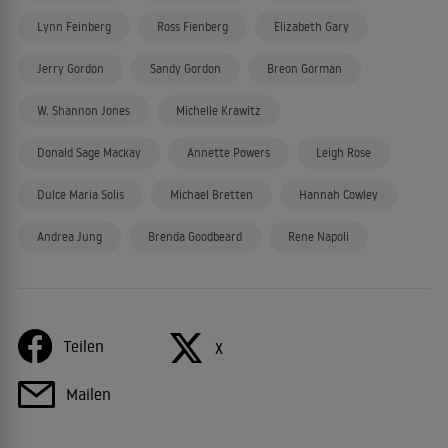
Lynn Feinberg
Ross Fienberg
Elizabeth Gary
Jerry Gordon
Sandy Gordon
Breon Gorman
W. Shannon Jones
Michelle Krawitz
Donald Sage Mackay
Annette Powers
Leigh Rose
Dulce Maria Solis
Michael Bretten
Hannah Cowley
Andrea Jung
Brenda Goodbeard
Rene Napoli
Teilen
X
Mailen