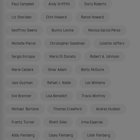
Paul Campbell
Andy Griffith
Doris Roberts
Liz Sheridan
Clint Howard
Rance Howard
Geoffrey Owens
Bunny Levine
Monica Garcia Pérez
Michelle Pierce
Christopher Goodman
Juliette Jeffers
Sergio Enrique
Mario Di Donato
Robert A. Johnson
Marie Caldare
Omar Adam
Betty McGuire
Jack Guzman
Rafael J. Noble
Les Williams
Eve Brenner
Lisa Benedict
Travis Winfrey
Michael Bortone
Thomas Crawford
Andres Hudson
Frantz Turner
Rhett Giles
Irma Esperias
Abby Fienberg
Casey Fienberg
Lilah Fienberg