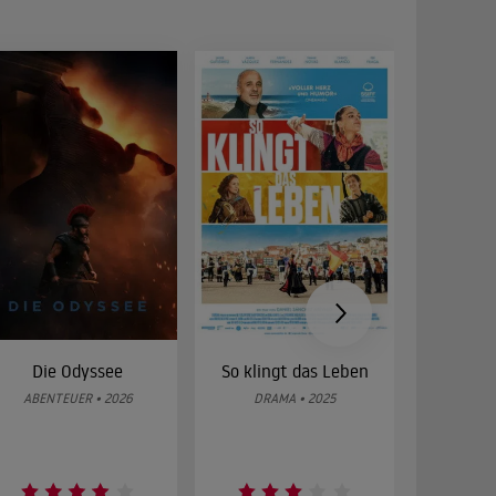
Die Odyssee
So klingt das Leben
Was 
g
ABENTEUER • 2026
DRAMA • 2025
DOKUMENT