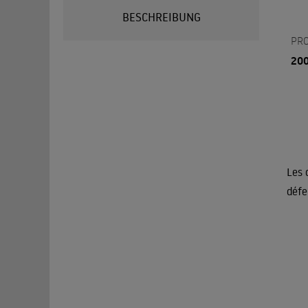
BESCHREIBUNG
PR
20
Les 
défe