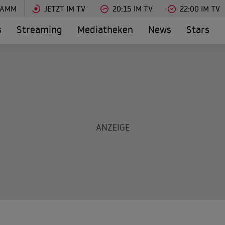
RAMM
JETZT IM TV
20:15 IM TV
22:00 IM TV
s
Streaming
Mediatheken
News
Stars