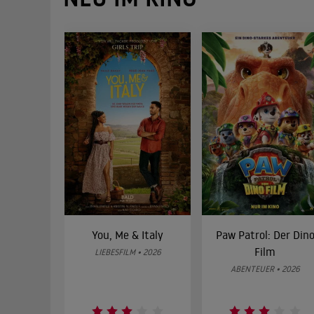
You, Me & Italy
Paw Patrol: Der Din
Film
LIEBESFILM • 2026
ABENTEUER • 2026