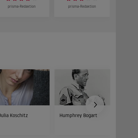
prisma-Redaktion
prisma-Redaktion
prism
Julia Koschitz
Humphrey Bogart
Peter Di