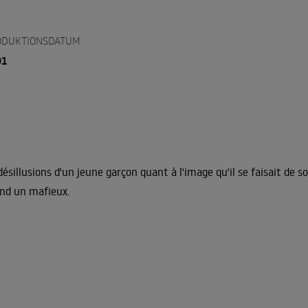
ODUKTIONSDATUM
01
désillusions d'un jeune garçon quant à l'image qu'il se faisait de so
nd un mafieux.