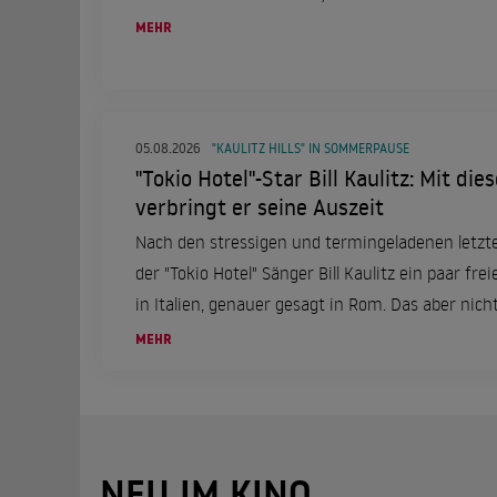
MEHR
05.08.2026
"KAULITZ HILLS" IN SOMMERPAUSE
"Tokio Hotel"-Star Bill Kaulitz: Mit di
verbringt er seine Auszeit
Nach den stressigen und termingeladenen letzt
der "Tokio Hotel" Sänger Bill Kaulitz ein paar frei
in Italien, genauer gesagt in Rom. Das aber nicht
einer ganz besonderen Frau an seiner Seite.
MEHR
NEU IM KINO