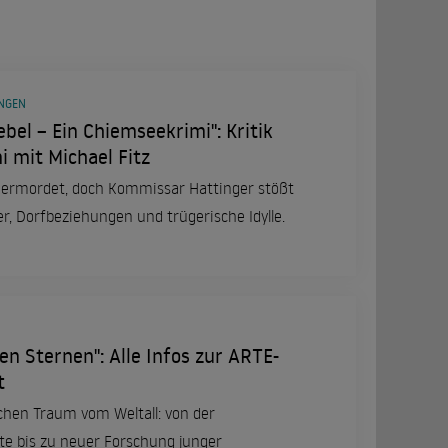
UNGEN
bel – Ein Chiemseekrimi": Kritik
 mit Michael Fitz
 ermordet, doch Kommissar Hattinger stößt
, Dorfbeziehungen und trügerische Idylle.
en Sternen": Alle Infos zur ARTE-
t
chen Traum vom Weltall: von der
te bis zu neuer Forschung junger