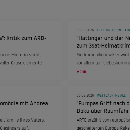
06.08.2026
LIEBE UND ERMITTL
": Kritik zum ARD-
"Hattinger und der Ne
zum 3sat-Heimatkrimi
neue Mieterin stirbt,
Ein Immobilienmakler wird
voller Gruselelemente.
vor allem auf Liebeskummer
MEHR
06.08.2026
WETTLAUF INS ALL
-Komödie mit Andrea
"Europas Griff nach d
Doku über Raumfahr
itfamilie ihres Vaters.
ARTE erzählt vom europäis
Giesingers auf.
gescheiterten Europa-Rake