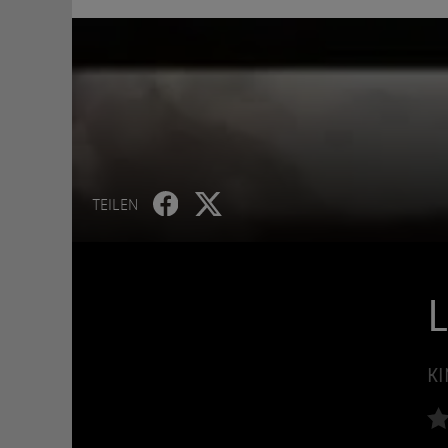
TEILEN
L
KI