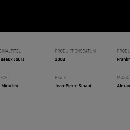
GINALTITEL
PRODUKTIONSDATUM
PRODU
 Beaux Jours
2003
Frankr
FZEIT
REGIE
MUSIC
 Minuten
Jean-Pierre Sinapi
Alexan