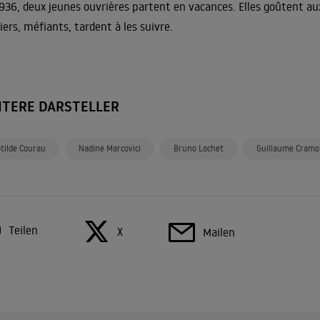
936, deux jeunes ouvrières partent en vacances. Elles goûtent au
iers, méfiants, tardent à les suivre.
ITERE DARSTELLER
otilde Courau
Nadine Marcovici
Bruno Lochet
Guillaume Cramo
Teilen
X
Mailen