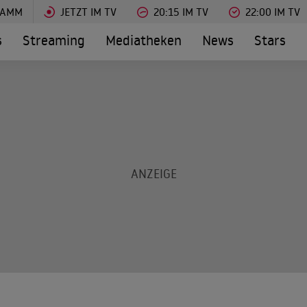
RAMM
JETZT IM TV
20:15 IM TV
22:00 IM TV
s
Streaming
Mediatheken
News
Stars