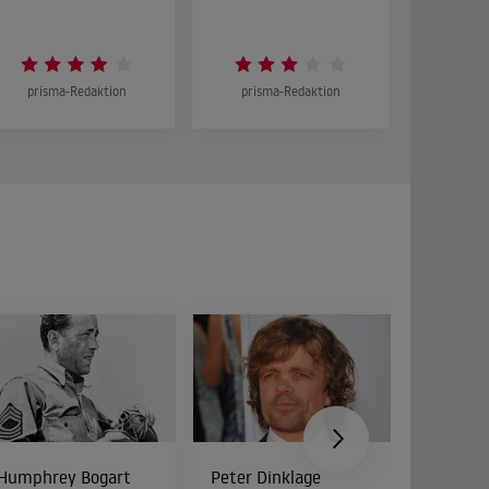
prisma-Redaktion
prisma-Redaktion
prism
Humphrey Bogart
Peter Dinklage
Bud Spe