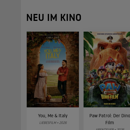
NEU IM KINO
You, Me & Italy
Paw Patrol: Der Din
Film
LIEBESFILM • 2026
ABENTEUER • 2026