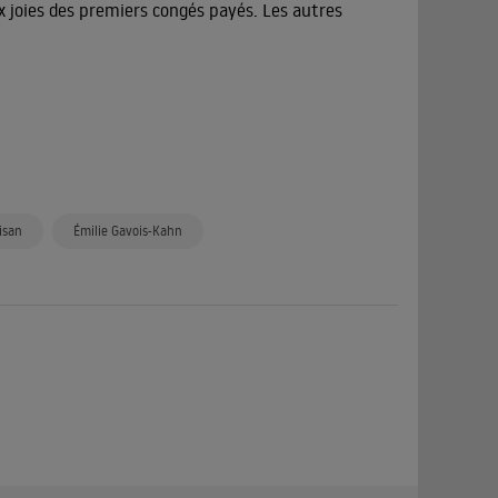
x joies des premiers congés payés. Les autres
isan
Émilie Gavois-Kahn