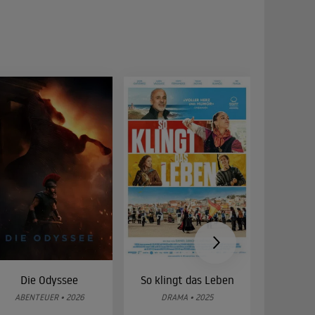
Die Odyssee
So klingt das Leben
Was 
g
ABENTEUER • 2026
DRAMA • 2025
DOKUMENT