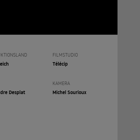
KTIONSLAND
FILMSTUDIO
eich
Télécip
KAMERA
dre Desplat
Michel Sourioux