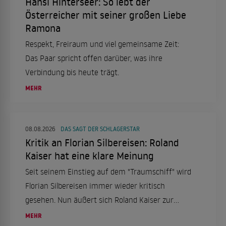
Hansi Hinterseer: So lebt der
Österreicher mit seiner großen Liebe
Ramona
Respekt, Freiraum und viel gemeinsame Zeit:
Das Paar spricht offen darüber, was ihre
Verbindung bis heute trägt.
MEHR
08.08.2026
DAS SAGT DER SCHLAGERSTAR
Kritik an Florian Silbereisen: Roland
Kaiser hat eine klare Meinung
Seit seinem Einstieg auf dem "Traumschiff" wird
Florian Silbereisen immer wieder kritisch
gesehen. Nun äußert sich Roland Kaiser zur
Debatte um den ZDF-Kapitän.
MEHR