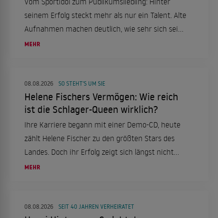
Vom Sportidol zum Publikumsliebling: Hinter
seinem Erfolg steckt mehr als nur ein Talent. Alte
Aufnahmen machen deutlich, wie sehr sich sein
Weg verändert hat.
MEHR
08.08.2026
SO STEHT'S UM SIE
Helene Fischers Vermögen: Wie reich
ist die Schlager-Queen wirklich?
Ihre Karriere begann mit einer Demo-CD, heute
zählt Helene Fischer zu den größten Stars des
Landes. Doch ihr Erfolg zeigt sich längst nicht
nur auf der Bühne.
MEHR
08.08.2026
SEIT 40 JAHREN VERHEIRATET