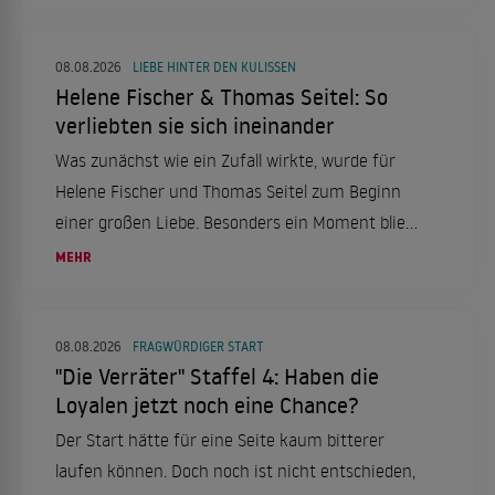
08.08.2026
LIEBE HINTER DEN KULISSEN
Helene Fischer & Thomas Seitel: So
verliebten sie sich ineinander
Was zunächst wie ein Zufall wirkte, wurde für
Helene Fischer und Thomas Seitel zum Beginn
einer großen Liebe. Besonders ein Moment blieb
ihm bis heute im Herzen.
MEHR
08.08.2026
FRAGWÜRDIGER START
"Die Verräter" Staffel 4: Haben die
Loyalen jetzt noch eine Chance?
Der Start hätte für eine Seite kaum bitterer
laufen können. Doch noch ist nicht entschieden,