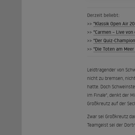
Derzeit beliebt:
>>
"Klassik Open Air 2
>>
"Carmen – Live von 
>>
"Der Quiz-Champion"
>>
"Die Toten am Meer 
Leidtragender von Schw
nicht zu bremsen, nicht
hatte. Doch Schweinstei
im Finale", denkt der M
Großkreutz auf der Sech
Zwar sei Großkreutz da
Teamgeist sei der Dort