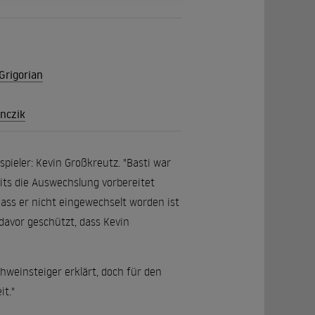
Grigorian
nczik
ieler: Kevin Großkreutz. "Basti war
eits die Auswechslung vorbereitet
dass er nicht eingewechselt worden ist
davor geschützt, dass Kevin
weinsteiger erklärt, doch für den
t."