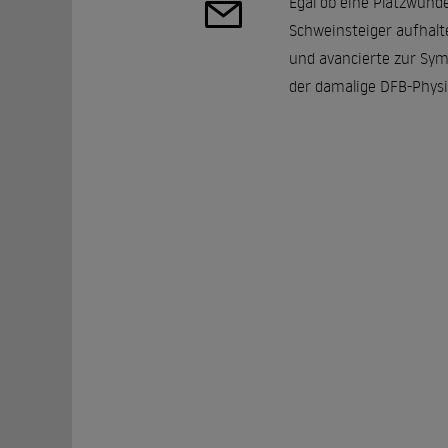
Egal ob eine Platzwund
Schweinsteiger aufhalt
und avancierte zur Symb
der damalige DFB-Physi