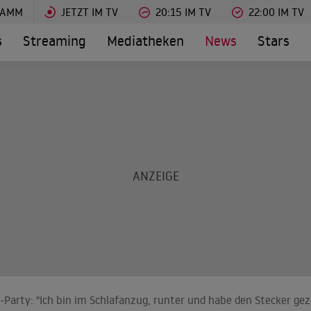
RAMM
JETZT IM TV
20:15 IM TV
22:00 IM TV
s
Streaming
Mediatheken
News
Stars
Party: "Ich bin im Schlafanzug, runter und habe den Stecker gez