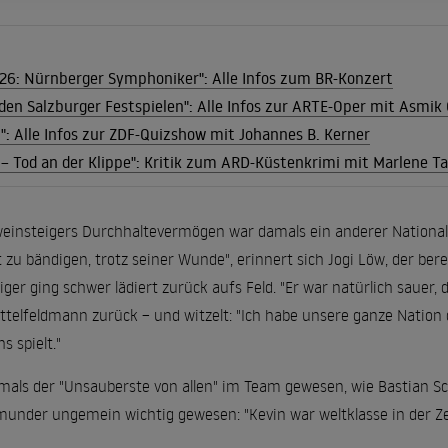
026: Nürnberger Symphoniker": Alle Infos zum BR-Konzert
den Salzburger Festspielen": Alle Infos zur ARTE-Oper mit Asmik 
: Alle Infos zur ZDF-Quizshow mit Johannes B. Kerner
– Tod an der Klippe": Kritik zum ARD-Küstenkrimi mit Marlene Ta
einsteigers Durchhaltevermögen war damals ein anderer Nationalsp
 zu bändigen, trotz seiner Wunde", erinnert sich Jogi Löw, der ber
ger ging schwer lädiert zurück aufs Feld. "Er war natürlich sauer, 
ittelfeldmann zurück – und witzelt: "Ich habe unsere ganze Nation 
s spielt."
mals der "Unsauberste von allen" im Team gewesen, wie Bastian Sch
munder ungemein wichtig gewesen: "Kevin war weltklasse in der Zei