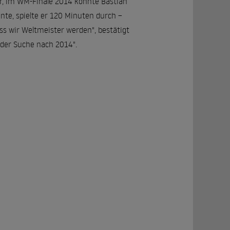
er, im WM-Finale 2014 konnte Bastian
te, spielte er 120 Minuten durch –
ss wir Weltmeister werden", bestätigt
der Suche nach 2014".