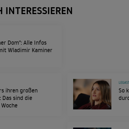
H INTERESSIEREN
er Dom": Alle Infos
mit Wladimir Kaminer
LEGAS
rs ihren großen
So 
 Das sind die
durc
r Woche