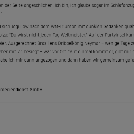
on der Seite angeschlichen. Ich bin, ich glaube sogar im Schlafanz
."
 sich Jogi Löw nach dem WM-Triumph mit dunklen Gedanken quälte
biza: "Du wirst nicht jeden Tag Weltmeister." Auf der Partyinsel 
ier. Ausgerechnet Brasiliens Dribbelkönig Neymar – wenige Tage z
er mit 7:1 besiegt – war vor Ort. "Auf einmal kommt er, gibt mir e
habe ich mir dann angezogen und dann haben wir gemeinsam gefeie
r mediendienst GmbH