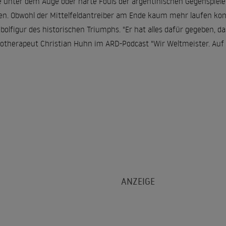
e unter dem Auge oder harte Fouls der argentinischen Gegenspiel
en. Obwohl der Mittelfeldantreiber am Ende kaum mehr laufen konn
olfigur des historischen Triumphs. "Er hat alles dafür gegeben, da
otherapeut Christian Huhn im ARD-Podcast "Wir Weltmeister. Auf 