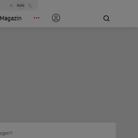
Auto
Magazin
ogen"!