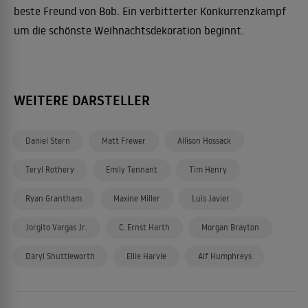
beste Freund von Bob. Ein verbitterter Konkurrenzkampf
um die schönste Weihnachtsdekoration beginnt.
WEITERE DARSTELLER
Daniel Stern
Matt Frewer
Allison Hossack
Teryl Rothery
Emily Tennant
Tim Henry
Ryan Grantham
Maxine Miller
Luis Javier
Jorgito Vargas Jr.
C. Ernst Harth
Morgan Brayton
Daryl Shuttleworth
Ellie Harvie
Alf Humphreys