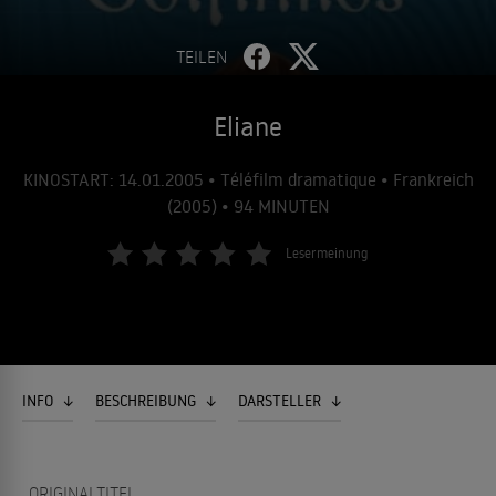
TEILEN
Eliane
KINOSTART: 14.01.2005 • Téléfilm dramatique • Frankreich
(2005) • 94 MINUTEN
Lesermeinung
INFO
BESCHREIBUNG
DARSTELLER
ORIGINALTITEL