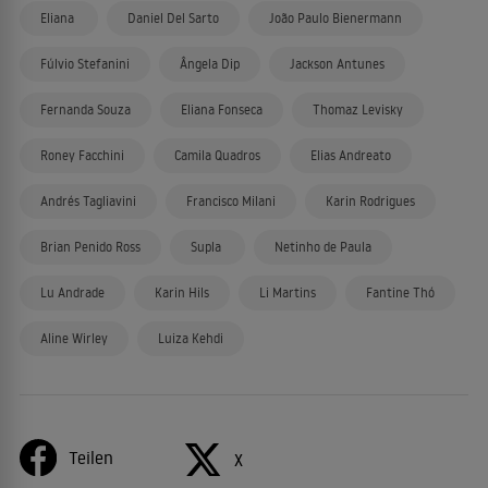
Eliana
Daniel Del Sarto
João Paulo Bienermann
Fúlvio Stefanini
Ângela Dip
Jackson Antunes
Fernanda Souza
Eliana Fonseca
Thomaz Levisky
Roney Facchini
Camila Quadros
Elias Andreato
Andrés Tagliavini
Francisco Milani
Karin Rodrigues
Brian Penido Ross
Supla
Netinho de Paula
Lu Andrade
Karin Hils
Li Martins
Fantine Thó
Aline Wirley
Luiza Kehdi
Teilen
X