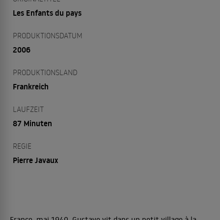
Les Enfants du pays
PRODUKTIONSDATUM
2006
PRODUKTIONSLAND
Frankreich
LAUFZEIT
87 Minuten
REGIE
Pierre Javaux
France, mai 1940. Gustave vit dans un petit village à la