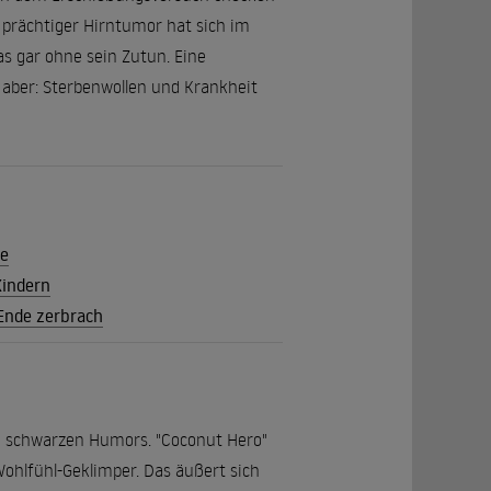
 prächtiger Hirntumor hat sich im
das gar ohne sein Zutun. Eine
 aber: Sterbenwollen und Krankheit
te
Kindern
 Ende zerbrach
de schwarzen Humors. "Coconut Hero"
ohlfühl-Geklimper. Das äußert sich