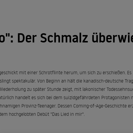
o": Der Schmalz überwi
eschickt mit einer Schrotflinte herum, um sich zu erschießen. Es kn
lingt spektakulär. Von Beginn an hält die kanadisch-deutsche Trag
Wiederholung zu später Stunde zeigt, mit lakonischer Todessehnsu
türlich handelt es sich bei dem suizidgefährdeten Protagonisten 
hnamigen Provinz-Teenager. Dessen Coming-of-Age-Geschichte erz
dem hochgelobten Debüt "Das Lied in mir".