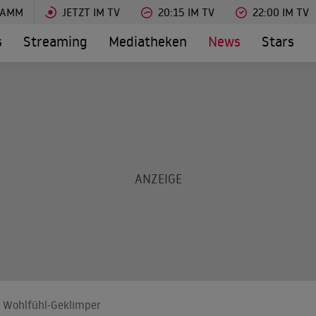
RAMM
JETZT IM TV
20:15 IM TV
22:00 IM TV
s
Streaming
Mediatheken
News
Stars
d Wohlfühl-Geklimper