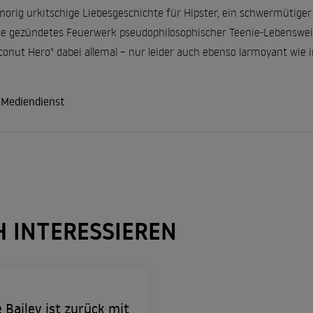
morig urkitschige Liebesgeschichte für Hipster, ein schwermütiger
se gezündetes Feuerwerk pseudophilosophischer Teenie-Lebenswe
onut Hero" dabei allemal – nur leider auch ebenso larmoyant wie i
 Mediendienst
H INTERESSIEREN
 Bailey ist zurück mit