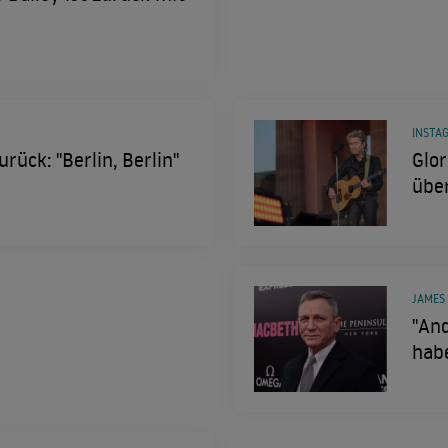
INSTA
rück: "Berlin, Berlin"
Glor
über
JAMES
"And
hab