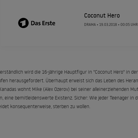
Coconut Hero
DRAMA •
19.03.2018
• 00:05 UHR
verständlich wird die 16-jährige Hauptfigur in "Coconut Hero" in de
en herausgefordert. Überhaupt erweist sich das Leben des Heran
Kanadas wohnt Mike (Alex Ozerov) bei seiner alleinerziehenden Mutt
 eine bemitleidenswerte Existenz. Sicher: Wie jeder Teenager in de
eidet konsequenterweise, sterben zu wollen.