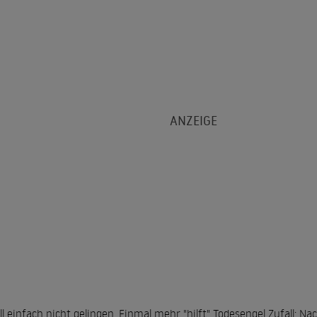
l einfach nicht gelingen. Einmal mehr "hilft" Todesengel Zufall: