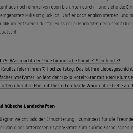
kenhaus noch einmal von oben bis unten durch – und siehe da: Ein
eingenistet! Mike ist glücklich. Darf er doch endlich sterben, und 
Publikum entzweien dürfte: Muss derlei Morbidität denn sein? Oder
quatsch!
d 75: Was macht der "Eine himmlische Familie"-Star heute?
aulitz feiern ihren 7. Hochzeitstag: Das ist ihre Liebesgeschich
facher Stiefvater: So lebt der "Tokio Hotel"-Star mit Heidi Klums 
t offen über ihre Ehe mit Pietro Lombardi: Warum ihre Liebe am
und hübsche Landschaften
 Beginn weicht bald der Ernüchterung – zumindest für alle Freun
nell von einer bitterbösen Psycho-Satire zum süßmelancholischen W