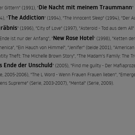
Die Nacht mit meinem Traummann
er Gittern" (1991), "
"
The Addiction
4), "
" (1994), "The Innocent Sleep" (1994), "Der 
räbnis
" (1996), "City of Love" (1997), "Asteroid - Tod aus dem All"
New Rose Hotel
Ende ist nur der Anfang", "
" (1998), "Ketten de
enica", "Ein Hauch von Himmel", "Jenifer" (beide 2001), "American
ntity Theft: The Michelle Brown Story", "The Madam's Family: The Tr
s Ende der Unschuld
" (2005), "Find me guilty - Der Mafiaproz
ie, 2005-2006), "The L Word - Wenn Frauen Frauen lieben", "Emerg
ens Supreme" (Serie, 2003-2007), "Mental" (Serie, 2009).