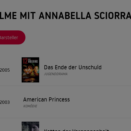
ILME MIT ANNABELLA SCIORR
Darsteller
Das Ende der Unschuld
2005
JUGENDDRAMA
American Princess
2003
KOMÖDIE