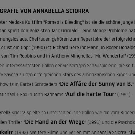
OGRAFIE VON ANNABELLA SCIORRA
eter Medaks Kultfilm "Romeo is Bleeding" ist sie die schöne jung
an spielt den Polizisten Jack Grimaldi - eine Menge Probleme ha
nungslos aus. Ehefrauen gehören zum Repertoire der erfolgreichen
 er ist ein Cop
" (1990) ist Richard Gere ihr Mann, in Roger Donald
 von Tim Robbins und in Anthony Minghellas "
Mr. Wonderful
" (19
en interessantesten Rollen der vielseitigen Schauspielerin, die seit
y Savoca zu den erfolgreichen Stars des amerikanischen Kinos und
Die Affäre der Sunny von B.
howitz in Barbet Schroeders "
"
Auf die harte Tour
Michael J. Fox in John Badhams "
" (1991).
bella Sciorra spielte so unterschiedliche Rollen wie die vom Kind
Die Hand an der Wiege
len Thriller "
" (1991) und die Psycholo
keln
J
" (1992). Weitere Filme und Serien mit Annabella Sciorra: "