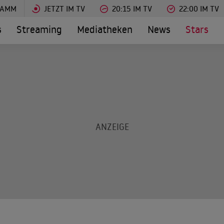
RAMM
JETZT IM TV
20:15 IM TV
22:00 IM TV
s
Streaming
Mediatheken
News
Stars