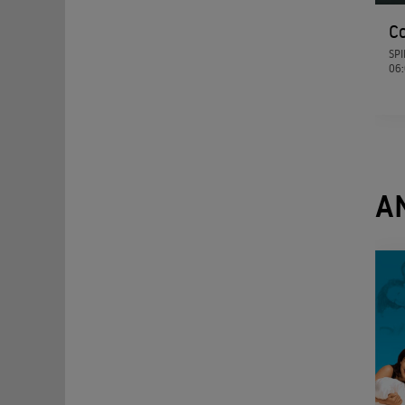
C
SPI
06
A