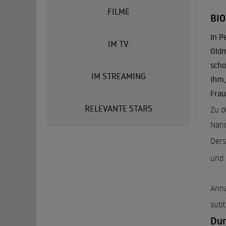
FILME
BI
In P
IM TV
Oldm
scho
IM STREAMING
ihm,
Frau
RELEVANTE STARS
Zu d
Nanc
Ders
und 
Anna
subti
Dun