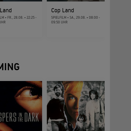
 Land
Cop Land
ILM •
FR., 28.08.
• 22:25 -
SPIELFILM •
SA., 29.08.
• 08:00 -
UHR
09:50 UHR
MING