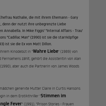
e Ehefrau Nathalie, die mit ihrem Ehemann - Gary
t, denn der nutzt ihre unbegrenzte Liebe
 Annabella. In Mike Figgis' "
Internal Affairs - Trau'
sons "
Cadillac Man
" (1990) ist sie die starrköpfige
93) ist sie die Ex von Matt Dillon.
Wahre Liebe
 ihrem Kinodebüt in "
" (1989) von
 Fernsehens zählt, gehört die Assistentin von Alan
 (1990), aber auch die Partnerin von James Woods
ermädchen genervte Mutter Claire in Curtis Hansons
Stimmen im
gin in dem Erotikthriller "
ungle Fever
" (1991), "Prison Stories - Frauen