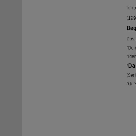
hint
(199
Beg
Das 
"Dom
"Ide
Da
"
(Ser
"Que