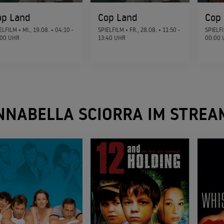
op Land
Cop Land
Cop
Das Begräbnis
ELFILM •
MI., 19.08.
• 04:10 -
SPIELFILM •
FR., 28.08.
• 11:50 -
SPIELF
1996
:00 UHR
13:40 UHR
00:00 
THRILLER
The Addiction
1994
GRUSEL
NNABELLA SCIORRA IM STREA
Mississippi - Fluss der Hoffnung
1994
FAMILIENDRAMA
Romeo is Bleeding
1993
THRILLER