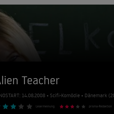
lien Teacher
NOSTART: 14.08.2008 • Scifi-Komödie • Dänemark (
Lesermeinung
prisma-Redaktion