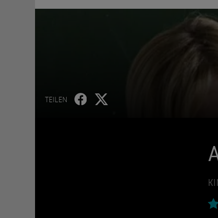
TEILEN
A
KI