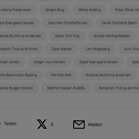
y-Maria Frederiksen
Jørgen Bing
Mette Kolding
Peter Oliver H
gne Kjærgaard Jensen
Gaia Sien Christoffersen
Sarah Charlotte Bjørn
dreas Buchtrup Andersen
Oskar Emil Prip
Gustav Meiling Madsen
njamin Thorup Arnfred
Dave Mallow
Lars Mogelberg
Kurt Str
chael Larsen
Holger Juul Hansen
Signe Kjærgaard Jensen
Gaia
kita Beensimon Rossing
Pernille Holt
Andreas Buchtrup Andersen
omas Bugge Visholm
Malthe Frøkjær-Rubbås
Benjamin Thorup Arnfre
Teilen
X
Mailen