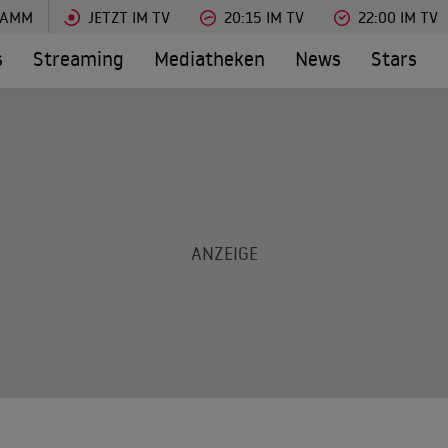
RAMM
JETZT IM TV
20:15 IM TV
22:00 IM TV
s
Streaming
Mediatheken
News
Stars