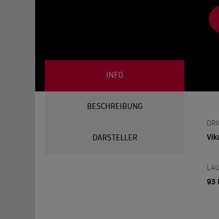
INFO
BESCHREIBUNG
ORI
Vik
DARSTELLER
LAU
93 