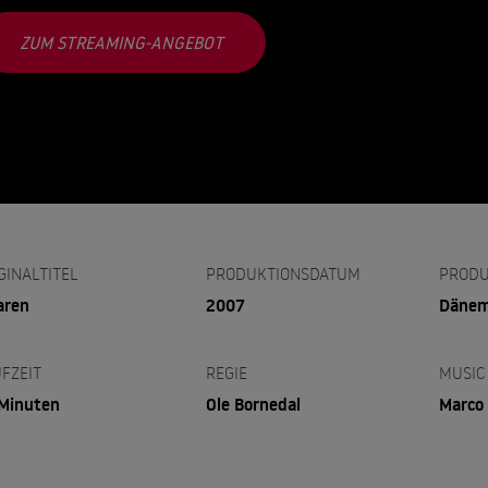
ZUM STREAMING-ANGEBOT
GINALTITEL
PRODUKTIONSDATUM
PRODU
aren
2007
Dänem
FZEIT
REGIE
MUSIC
Minuten
Ole Bornedal
Marco 