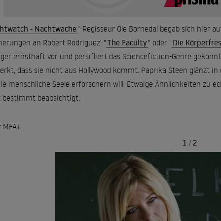
htwatch - Nachtwache
"-Regisseur Ole Bornedal begab sich hier au
nerungen an Robert Rodriguez' "
The Faculty
" oder "
Die Körperfr
ger ernsthaft vor und persifliert das Sciencefiction-Genre gekon
rkt, dass sie nicht aus Hollywood kommt. Paprika Steen glänzt in d
die menschliche Seele erforschern will. Etwaige Ähnlichkeiten zu ec
 bestimmt beabsichtigt.
: MFA+
1
/
2