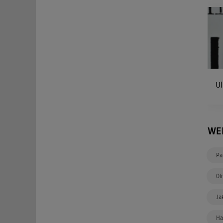
U
WE
Pa
Ol
Ja
Ha