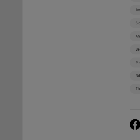
Jo
Si
An
Be
Mi
Ni
Th