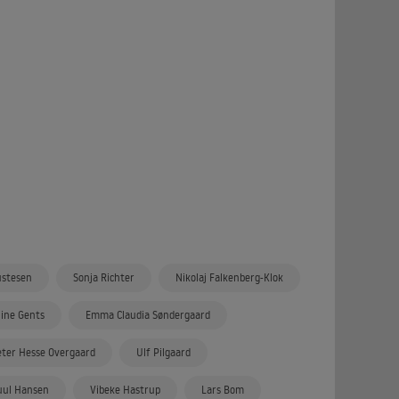
ustesen
Sonja Richter
Nikolaj Falkenberg-Klok
ine Gents
Emma Claudia Søndergaard
eter Hesse Overgaard
Ulf Pilgaard
uul Hansen
Vibeke Hastrup
Lars Bom