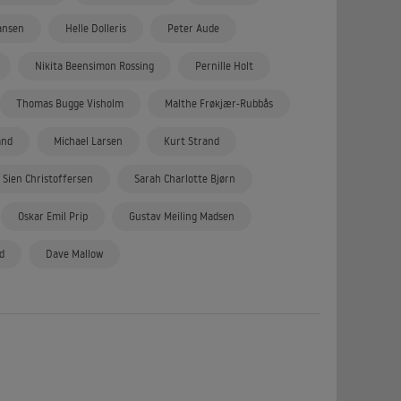
ansen
Helle Dolleris
Peter Aude
Nikita Beensimon Rossing
Pernille Holt
Thomas Bugge Visholm
Malthe Frøkjær-Rubbås
and
Michael Larsen
Kurt Strand
 Sien Christoffersen
Sarah Charlotte Bjørn
Oskar Emil Prip
Gustav Meiling Madsen
d
Dave Mallow