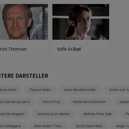
lrich Thomsen
Sofie Gråbøl
ITERE DARSTELLER
prika Steen
Paprika Steen
Jonas Wandschneider
Emma Juel J
ivia Stenderup Garre
Henrik Prip
Mollie Maria Gilmartin
Joseph
kob Fals Nygaard
Andreas Gram Nielsen
Mathias Peter Kjær
P
ns Holtegaard
Niels Anders Thorn
Cecilia Zwick-Nash
Holger J