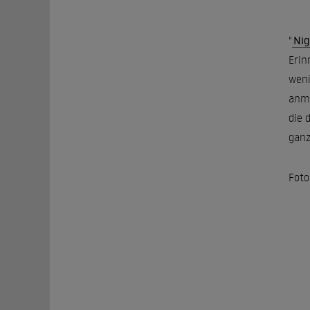
"
Nig
Erin
weni
anme
die 
ganz
Foto