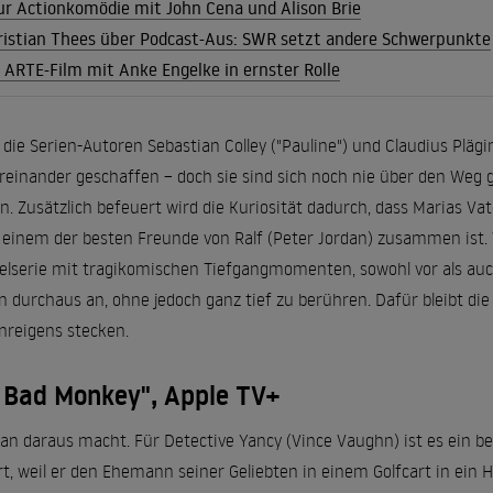
 zur Actionkomödie mit John Cena und Alison Brie
ristian Thees über Podcast-Aus: SWR setzt andere Schwerpunkte
m ARTE-Film mit Anke Engelke in ernster Rolle
die Serien-Autoren Sebastian Colley ("Pauline") und Claudius Plägin
reinander geschaffen – doch sie sind sich noch nie über den Weg g
en. Zusätzlich befeuert wird die Kuriosität dadurch, dass Marias V
einem der besten Freunde von Ralf (Peter Jordan) zusammen ist. V
lserie mit tragikomischen Tiefgangmomenten, sowohl vor als auc
 durchaus an, ohne jedoch ganz tief zu berühren. Dafür bleibt di
nreigens stecken.
s Bad Monkey", Apple TV+
man daraus macht. Für Detective Yancy (Vince Vaughn) ist es ein 
rt, weil er den Ehemann seiner Geliebten in einem Golfcart in ein