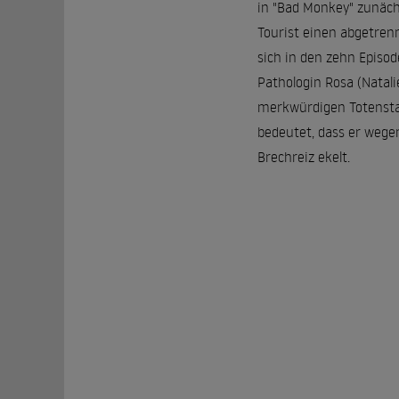
in "Bad Monkey" zunächst
Tourist einen abgetrenn
sich in den zehn Episod
Pathologin Rosa (Natali
merkwürdigen Totenstar
bedeutet, dass er wege
Brechreiz ekelt.