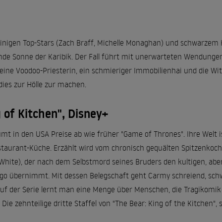
einigen Top-Stars (Zach Braff, Michelle Monaghan) und schwarzem H
ßende Sonne der Karibik. Der Fall führt mit unerwarteten Wendunge
 eine Voodoo-Priesterin, ein schmieriger Immobilienhai und die Wi
dies zur Hölle zur machen.
 of Kitchen", Disney+
mt in den USA Preise ab wie früher "Game of Thrones". Ihre Welt ist 
staurant-Küche. Erzählt wird vom chronisch gequälten Spitzenko
 White), der nach dem Selbstmord seines Bruders den kultigen, abe
go übernimmt. Mit dessen Belegschaft geht Carmy schreiend, sch
auf der Serie lernt man eine Menge über Menschen, die Tragikomi
ie zehnteilige dritte Staffel von "The Bear: King of the Kitchen", s