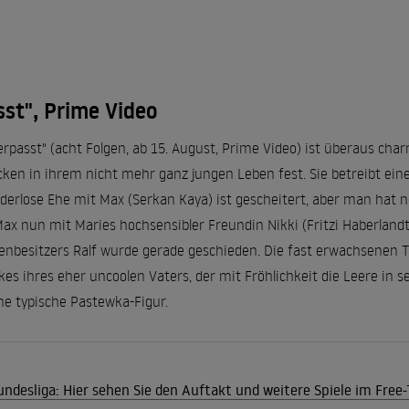
sst", Prime Video
erpasst" (acht Folgen, ab 15. August, Prime Video) ist überaus cha
ken in ihrem nicht mehr ganz jungen Leben fest. Sie betreibt eine
kinderlose Ehe mit Max (Serkan Kaya) ist gescheitert, aber man hat 
Max nun mit Maries hochsensibler Freundin Nikki (Fritzi Haberland
enbesitzers Ralf wurde gerade geschieden. Die fast erwachsenen T
es ihres eher uncoolen Vaters, der mit Fröhlichkeit die Leere in
ne typische Pastewka-Figur.
undesliga: Hier sehen Sie den Auftakt und weitere Spiele im Free