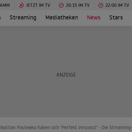
RAMM
JETZT IM TV
20:15 IM TV
22:00 IM TV
s
Streaming
Mediatheken
News
Stars
Bastian Pastewka haben sich "Perfekt Verpasst" - Die Streaming