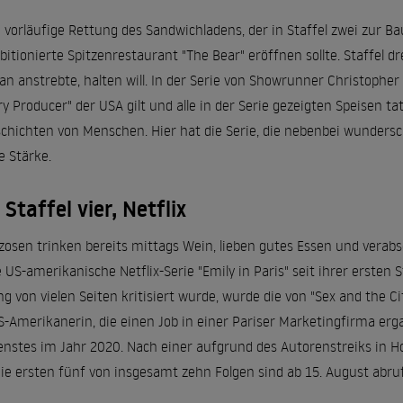
ie vorläufige Rettung des Sandwichladens, der in Staffel zwei zur Ba
tionierte Spitzenrestaurant "The Bear" eröffnen sollte. Staffel d
 anstrebte, halten will. In der Serie von Showrunner Christopher
y Producer" der USA gilt und alle in der Serie gezeigten Speisen tats
schichten von Menschen. Hier hat die Serie, die nebenbei wunders
e Stärke.
 Staffel vier, Netflix
osen trinken bereits mittags Wein, lieben gutes Essen und verabs
e US-amerikanische Netflix-Serie "Emily in Paris" seit ihrer ersten 
ng von vielen Seiten kritisiert wurde, wurde die von "Sex and the 
-Amerikanerin, die einen Job in einer Pariser Marketingfirma erga
enstes im Jahr 2020. Nach einer aufgrund des Autorenstreiks in H
 Die ersten fünf von insgesamt zehn Folgen sind ab 15. August abru