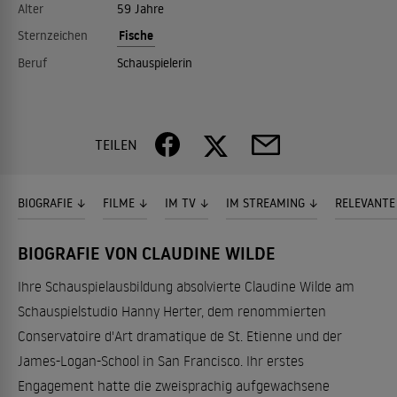
Alter
59 Jahre
Fische
Sternzeichen
Beruf
Schauspielerin
TEILEN
BIOGRAFIE
FILME
IM TV
IM STREAMING
RELEVANTE
BIOGRAFIE VON CLAUDINE WILDE
Ihre Schauspielausbildung absolvierte Claudine Wilde am
Schauspielstudio Hanny Herter, dem renommierten
Conservatoire d'Art dramatique de St. Etienne und der
James-Logan-School in San Francisco. Ihr erstes
Engagement hatte die zweisprachig aufgewachsene