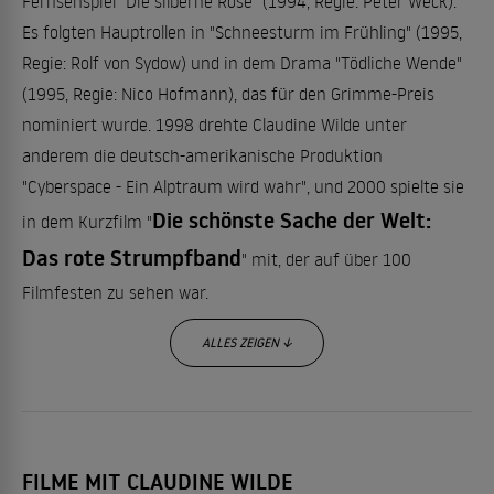
Fernsehspiel "Die silberne Rose" (1994, Regie: Peter Weck).
Es folgten Hauptrollen in "Schneesturm im Frühling" (1995,
Regie: Rolf von Sydow) und in dem Drama "Tödliche Wende"
(1995, Regie: Nico Hofmann), das für den Grimme-Preis
nominiert wurde. 1998 drehte Claudine Wilde unter
anderem die deutsch-amerikanische Produktion
"Cyberspace - Ein Alptraum wird wahr", und 2000 spielte sie
Die schönste Sache der Welt:
in dem Kurzfilm "
Das rote Strumpfband
" mit, der auf über 100
Filmfesten zu sehen war.
ALLES ZEIGEN ↓
Zwei Asse und
Anschließend drehte sie den Dreiteiler "
ein König
" (1999) gemeinsam mit Martin Benrath (in
seiner letzten Rolle), Heinz Hoenig und Heiner Lauterbach.
FILME MIT CLAUDINE WILDE
Vor Sonnenuntergang
1999 stand sie auch für "
" (mit