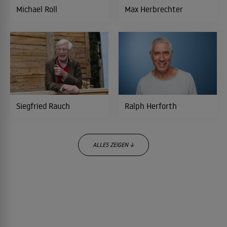
Michael Roll
Max Herbrechter
Aus lauter Liebe zu dir
2002
BEZIEHUNGSKOMÖDIE
Ein Geschenk der Liebe
2001
MELODRAM
Siegfried Rauch
Ralph Herforth
Seitensprung ins Glück
ALLES ZEIGEN ↓
2000
VERWECHSLUNGSKOMÖDIE
Preis der Schönheit
2000
MELODRAM