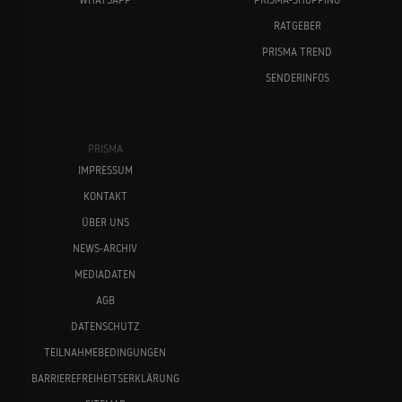
RATGEBER
Ein starkes Team
1996
PRISMA TREND
KRIMI
SENDERINFOS
Anica Dobra
Maximilian Schell
Rosamunde Pilcher
PRISMA
1995
MELODRAM
IMPRESSUM
KONTAKT
ÜBER UNS
Tatort
NEWS-ARCHIV
1992
KRIMI
MEDIADATEN
Christine Neubauer
Rita Russek
AGB
DATENSCHUTZ
Tatort
1975
TEILNAHMEBEDINGUNGEN
KRIMI
BARRIEREFREIHEITSERKLÄRUNG