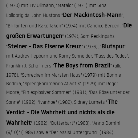
(1970) mit Liv Ullmann, "Matalo" (1971) mit Gina
Der Mackintosh-Mann
Lollobrigida, John Hustons "
",
Die
"Brillanten und Kakerlaken" (1974) mit Candice Bergen, "
großen Erwartungen
" (1974), Sam Peckinpahs
Steiner - Das Eiserne Kreuz
Blutspur
"
" (1976), "
"
mit Audrey Hepburn und Romy Schneider, "Pass des Todes",
The Boys from Brazil
Franklin J. Schaffners "
" (alle
1978), "Schrecken im Marsten Haus" (1979) mit Bonnie
Bedelia, "Sprengkommando Atlantik" (1979) mit Roger
Moore, "Ein explosiver Sommer" (1981), "Das Böse unter der
The
Sonne" (1982), "Ivanhoe" (1982), Sidney Lumets "
Verdict - Die Wahrheit und nichts als die
Wahrheit
" (1982), "Dotterbart" (1983), "Anno Domini
(9/10)" (1984) sowie "Der Assisi Untergrund" (1984).