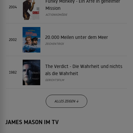
Funky Monkey - Ein Affe in geheimer
2004
Mission
ACTIONKOMÖDIE
20.000 Meilen unter dem Meer
2002
ZEICHENTRICK
The Verdict - Die Wahrheit und nichts
1982
als die Wahrheit
GERICHTSFILM
ALLES ZEIGEN ↓
JAMES MASON IM TV
Das Böse unter der Sonne
1982
KRIMINALFILM