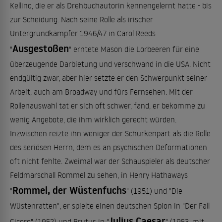
Kellino, die er als Drehbuchautorin kennengelernt hatte - bis
zur Scheidung. Nach seine Rolle als irischer
Untergrundkämpfer 1946/47 in Carol Reeds
Ausgestoßen
"
" erntete Mason die Lorbeeren für eine
überzeugende Darbietung und verschwand in die USA. Nicht
endgültig zwar, aber hier setzte er den Schwerpunkt seiner
Arbeit, auch am Broadway und fürs Fernsehen. Mit der
Rollenauswahl tat er sich oft schwer, fand, er bekomme zu
wenig Angebote, die ihm wirklich gerecht würden.
Inzwischen reizte ihn weniger der Schurkenpart als die Rolle
des seriösen Herrn, dem es an psychischen Deformationen
oft nicht fehlte. Zweimal war der Schauspieler als deutscher
Feldmarschall Rommel zu sehen, in Henry Hathaways
Rommel, der Wüstenfuchs
"
" (1951) und "Die
Wüstenratten", er spielte einen deutschen Spion in "Der Fall
Julius Caesar
Cicero" (1952) und Brutus in "
" (1953, mit