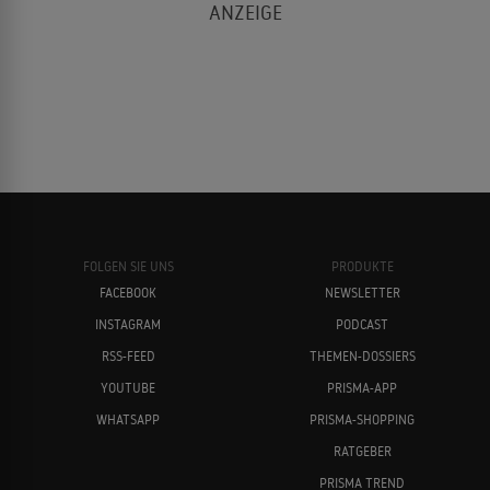
Insel der Gewalt
1962
ABENTEUERFILM
Peter Sellers
Kirk Douglas
Lolita
1961
LITERATURVERFILMUNG
FOLGEN SIE UNS
PRODUKTE
Die Reise zum Mittelpunkt der Erde
1959
FACEBOOK
NEWSLETTER
ABENTEUERFILM
INSTAGRAM
PODCAST
Omar Sharif
Maximilian Schell
RSS-FEED
THEMEN-DOSSIERS
YOUTUBE
PRISMA-APP
Prinz Eisenherz
1954
WHATSAPP
PRISMA-SHOPPING
ABENTEUERFILM
RATGEBER
PRISMA TREND