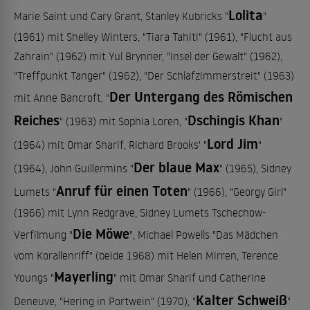
Lolita
Marie Saint und Cary Grant, Stanley Kubricks "
"
(1961) mit Shelley Winters, "Tiara Tahiti" (1961), "Flucht aus
Zahrain" (1962) mit Yul Brynner, "Insel der Gewalt" (1962),
"Treffpunkt Tanger" (1962), "Der Schlafzimmerstreit" (1963)
Der Untergang des Römischen
mit Anne Bancroft, "
Reiches
Dschingis Khan
" (1963) mit Sophia Loren, "
"
Lord Jim
(1964) mit Omar Sharif, Richard Brooks' "
"
Der blaue Max
(1964), John Guillermins "
" (1965), Sidney
Anruf für einen Toten
Lumets "
" (1966), "Georgy Girl"
(1966) mit Lynn Redgrave, Sidney Lumets Tschechow-
Die Möwe
Verfilmung "
", Michael Powells "Das Mädchen
vom Korallenriff" (beide 1968) mit Helen Mirren, Terence
Mayerling
Youngs "
" mit Omar Sharif und Catherine
Kalter Schweiß
Deneuve, "Hering in Portwein" (1970), "
"