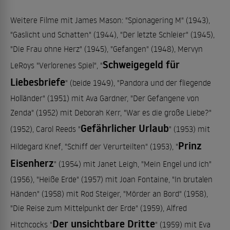
Weitere Filme mit James Mason: "Spionagering M" (1943),
"Gaslicht und Schatten" (1944), "Der letzte Schleier" (1945),
"Die Frau ohne Herz" (1945), "Gefangen" (1948), Mervyn
Schweigegeld für
LeRoys "Verlorenes Spiel", "
Liebesbriefe
" (beide 1949), "Pandora und der fliegende
Holländer" (1951) mit Ava Gardner, "Der Gefangene von
Zenda" (1952) mit Deborah Kerr, "War es die große Liebe?"
Gefährlicher Urlaub
(1952), Carol Reeds "
" (1953) mit
Prinz
Hildegard Knef, "Schiff der Verurteilten" (1953), "
Eisenherz
" (1954) mit Janet Leigh, "Mein Engel und ich"
(1956), "Heiße Erde" (1957) mit Joan Fontaine, "In brutalen
Händen" (1958) mit Rod Steiger, "Mörder an Bord" (1958),
"Die Reise zum Mittelpunkt der Erde" (1959), Alfred
Der unsichtbare Dritte
Hitchcocks "
" (1959) mit Eva