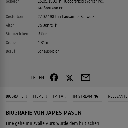
Geboren
15.05.1909 in Huddersfield (Yorkshire),
Großbritannien
Gestorben
27.07.1984 in Lausanne, Schweiz
Alter
75 Jahre ✝
Stier
Sternzeichen
Größe
1,81 m
Beruf
Schauspieler
TEILEN
BIOGRAFIE
FILME
IM TV
IM STREAMING
RELEVANTE
BIOGRAFIE VON JAMES MASON
Eine geheimnisvolle Aura wurde dem britischen