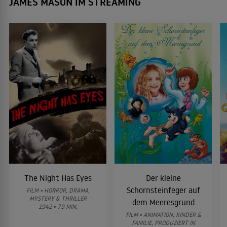
JAMES MASON IM STREAMING
Jesus von Nazareth
1977
TV-HISTORIENFILM
Steiner - Das Eiserne Kreuz
1976
KRIEGSFILM
Reise der Verdammten
1976
DRAMA
The Night Has Eyes
Der kleine
Schornsteinfeger auf
FILM • HORROR, DRAMA,
Fluchtpunkt Marseille
MYSTERY & THRILLER
dem Meeresgrund
1974
1942 • 79 MIN.
ACTIONFILM
FILM • ANIMATION, KINDER &
FAMILIE, PRODUZIERT IN