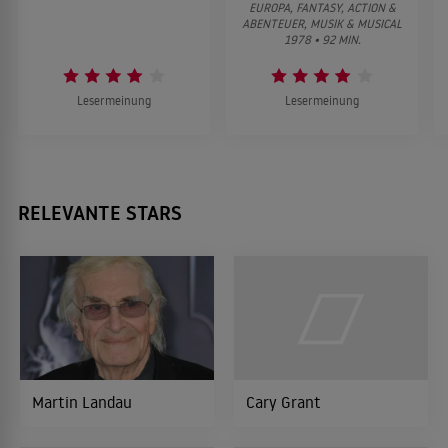
EUROPA, FANTASY, ACTION &
ABENTEUER, MUSIK & MUSICAL
1978 • 92 MIN.
Die großen Erwartungen
1974
LITERATURVERFILMUNG
Lesermeinung
Lesermeinung
Der Mackintosh-Mann
1973
AGENTENFILM
RELEVANTE STARS
Kalter Schweiß
1970
THRILLER
Mayerling
1969
Martin Landau
Cary Grant
HISTORIENDRAMA