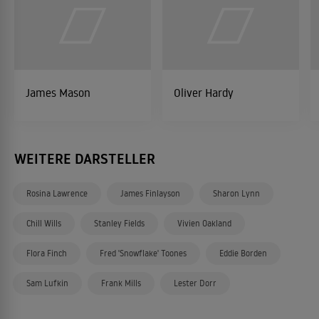
James Mason
Oliver Hardy
WEITERE DARSTELLER
Rosina Lawrence
James Finlayson
Sharon Lynn
Chill Wills
Stanley Fields
Vivien Oakland
Flora Finch
Fred 'Snowflake' Toones
Eddie Borden
Sam Lufkin
Frank Mills
Lester Dorr