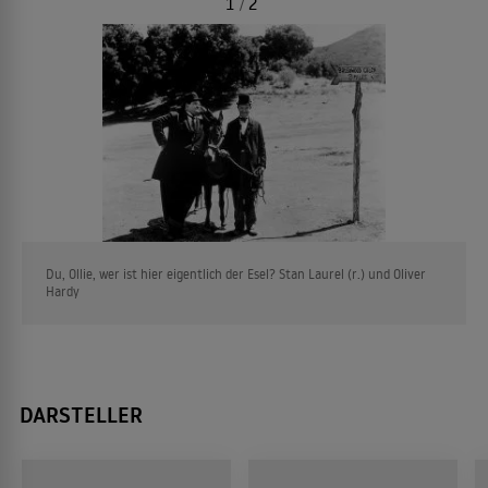
1
/
2
Du, Ollie, wer ist hier eigentlich der Esel? Stan Laurel (r.) und Oliver
Hardy
DARSTELLER