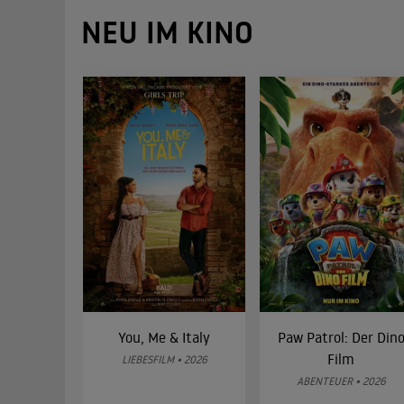
NEU IM KINO
You, Me & Italy
Paw Patrol: Der Din
Film
LIEBESFILM • 2026
ABENTEUER • 2026