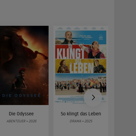
Die Odyssee
So klingt das Leben
Was 
g
ABENTEUER • 2026
DRAMA • 2025
DOKUMENT