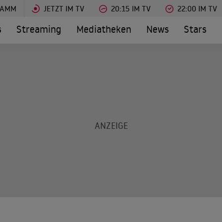
RAMM
JETZT IM TV
20:15 IM TV
22:00 IM TV
s
Streaming
Mediatheken
News
Stars