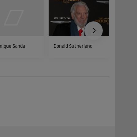
nique Sanda
Donald Sutherland
Ellen Sc