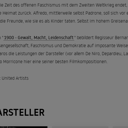
die Zeit des offenen Faschismus mit dem Zweiten Weltkrieg endet, 
e Heimat zurück. Alfredo, mittlerweile selbst Padrone, soll sich v
 die Freunde, wie sie es als Kinder taten. Selbst im hohem Greisenal
 "
1900 - Gewalt, Macht, Leidenschaft
" bebildert Regisseur Berna
sengesellschaft, Faschismus und Demokratie auf imposante Weise.
aros die Leistungen der Darsteller (vor allem De Niro, Depardieu, 
o Morricone hier eine seiner besten Filmkompositionen.
: United Artists
ARSTELLER