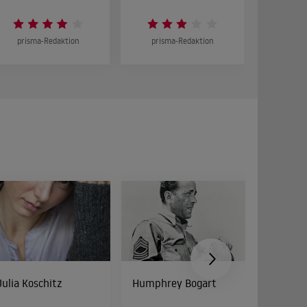
prisma-Redaktion
prisma-Redaktion
prism
Julia Koschitz
Humphrey Bogart
Peter Di