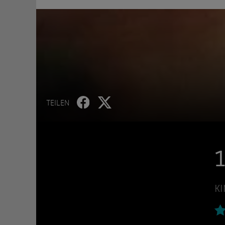
TEILEN
1
KI