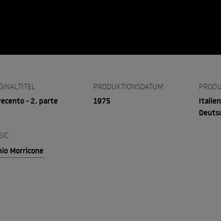
GINALTITEL
PRODUKTIONSDATUM
PRODU
ecento - 2. parte
1975
Italien
Deuts
SIC
io Morricone