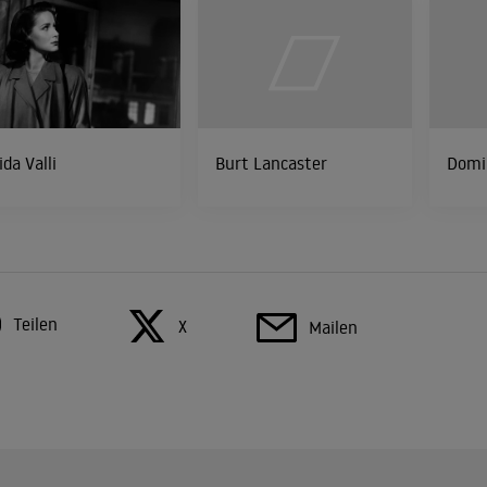
ida Valli
Burt Lancaster
Domi
Teilen
X
Mailen