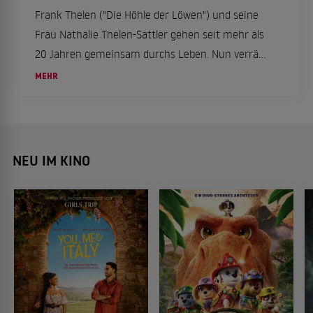
Frank Thelen ("Die Höhle der Löwen") und seine
Frau Nathalie Thelen-Sattler gehen seit mehr als
20 Jahren gemeinsam durchs Leben. Nun verrät
der Unternehmer, worauf es für ihn in einer
MEHR
langfristigen Beziehung ankommt. Romantische
Vorstellungen spielen dabei offenbar eine eher
kleine Rolle.
NEU IM KINO