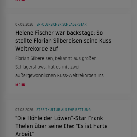
aufgegriffen.
07.08.2026
ERFOLGREICHER SCHLAGERSTAR
Helene Fischer war backstage: So
stellte Florian Silbereisen seine Kuss-
Weltrekorde auf
Florian Silbereisen, bekannt aus großen
Schlagershows, hat es mit zwei
außergewöhnlichen Kuss-Weltrekorden ins
"Guinness-Buch der Rekorde" geschafft. Wir
MEHR
haben die Details im Überblick.
07.08.2026
STREITKULTUR ALS EHE-RETTUNG
"Die Höhle der Löwen“-Star Frank
Thelen über seine Ehe: "Es ist harte
Arbeit"