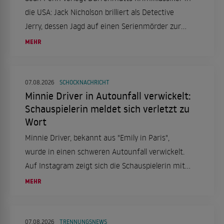
die USA: Jack Nicholson brilliert als Detective
Jerry, dessen Jagd auf einen Serienmörder zur
Obsession wird. Ein düsteres Psychodrama, das
MEHR
tief in die Seelenqualen des Ermittlers eintaucht.
07.08.2026
SCHOCKNACHRICHT
Minnie Driver in Autounfall verwickelt:
Schauspielerin meldet sich verletzt zu
Wort
Minnie Driver, bekannt aus "Emily in Paris",
wurde in einen schweren Autounfall verwickelt.
Auf Instagram zeigt sich die Schauspielerin mit
einer Halskrause und berichtet von dem Vorfall,
MEHR
der sich in Frankreich ereignete.
07.08.2026
TRENNUNGSNEWS