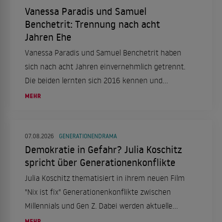
Vanessa Paradis und Samuel
Benchetrit: Trennung nach acht
Jahren Ehe
Vanessa Paradis und Samuel Benchetrit haben
sich nach acht Jahren einvernehmlich getrennt.
Die beiden lernten sich 2016 kennen und
heirateten 2018. Ein Statement ihres
MEHR
Managements bestätigt die Trennung.
07.08.2026
GENERATIONENDRAMA
Demokratie in Gefahr? Julia Koschitz
spricht über Generationenkonflikte
Julia Koschitz thematisiert in ihrem neuen Film
"Nix ist fix" Generationenkonflikte zwischen
Millennials und Gen Z. Dabei werden aktuelle
gesellschaftliche und politische Themen
MEHR