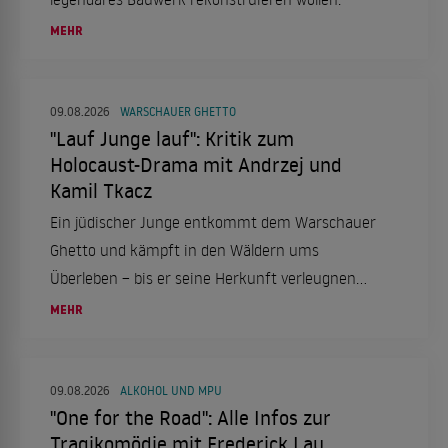
MEHR
09.08.2026
WARSCHAUER GHETTO
"Lauf Junge lauf": Kritik zum
Holocaust-Drama mit Andrzej und
Kamil Tkacz
Ein jüdischer Junge entkommt dem Warschauer
Ghetto und kämpft in den Wäldern ums
Überleben – bis er seine Herkunft verleugnen
soll.
MEHR
09.08.2026
ALKOHOL UND MPU
"One for the Road": Alle Infos zur
Tragikomödie mit Frederick Lau