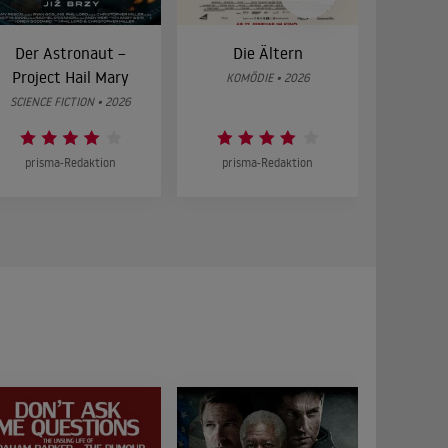
Der Astronaut –
Die Ältern
28 Year
Project Hail Mary
Bon
KOMÖDIE • 2026
SCIENCE FICTION • 2026
HOR
prisma-Redaktion
prisma-Redaktion
prism