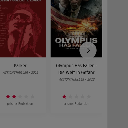
Parker
Olympus Has Fallen -
Swi
Die Welt in Gefahr
mörderi
ACTIONTHRILLER • 2012
ACTIONTHRILLER • 2013
ACTIONT
prisma-Redaktion
prisma-Redaktion
prism