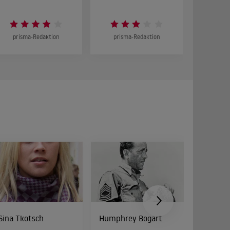
prisma-Redaktion
prisma-Redaktion
prism
Sina Tkotsch
Humphrey Bogart
Roger B