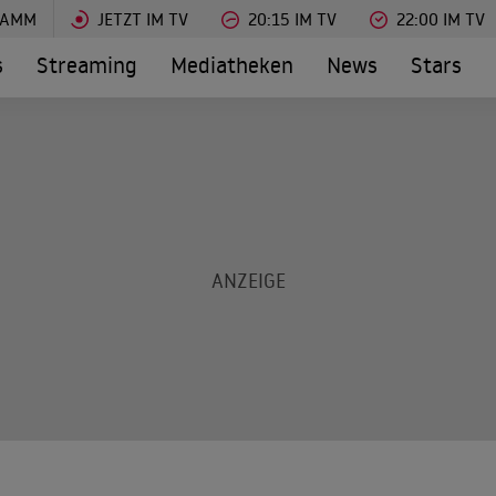
RAMM
JETZT IM TV
20:15 IM TV
22:00 IM TV
s
Streaming
Mediatheken
News
Stars