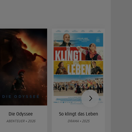
Die Odyssee
So klingt das Leben
Was 
g
ABENTEUER • 2026
DRAMA • 2025
DOKUMENT