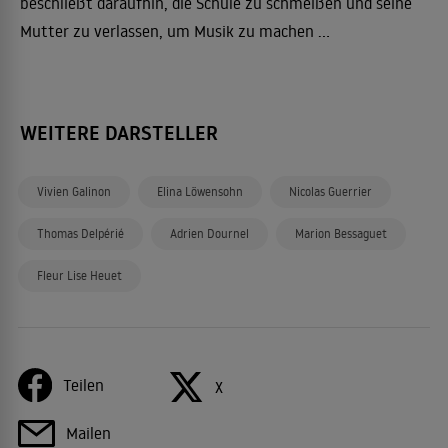
beschließt daraufhin, die Schule zu schmeißen und seine
Mutter zu verlassen, um Musik zu machen ...
WEITERE DARSTELLER
Vivien Galinon
Elina Löwensohn
Nicolas Guerrier
Thomas Delpérié
Adrien Dournel
Marion Bessaguet
Fleur Lise Heuet
Teilen
X
Mailen