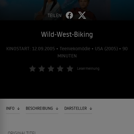
TEILEN
Wild-West-Biking
KINOSTART: 12.09.2005 • Teeniekomödie • USA (2005) • 90
MINUTEN
Lesermeinung
INFO
BESCHREIBUNG
DARSTELLER
ORIGINALTITEL