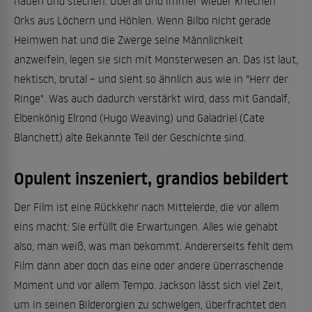
hauen und stechen: Überall und immer wieder kriechen
Orks aus Löchern und Höhlen. Wenn Bilbo nicht gerade
Heimweh hat und die Zwerge seine Männlichkeit
anzweifeln, legen sie sich mit Monsterwesen an. Das ist laut,
hektisch, brutal – und sieht so ähnlich aus wie in "Herr der
Ringe". Was auch dadurch verstärkt wird, dass mit Gandalf,
Elbenkönig Elrond (Hugo Weaving) und Galadriel (Cate
Blanchett) alte Bekannte Teil der Geschichte sind.
Opulent inszeniert, grandios bebildert
Der Film ist eine Rückkehr nach Mittelerde, die vor allem
eins macht: Sie erfüllt die Erwartungen. Alles wie gehabt
also, man weiß, was man bekommt. Andererseits fehlt dem
Film dann aber doch das eine oder andere überraschende
Moment und vor allem Tempo. Jackson lässt sich viel Zeit,
um in seinen Bilderorgien zu schwelgen, überfrachtet den