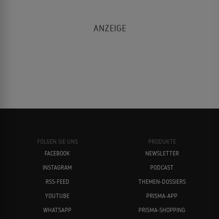
FOLGEN SIE UNS
PRODUKTE
FACEBOOK
NEWSLETTER
INSTAGRAM
PODCAST
RSS-FEED
THEMEN-DOSSIERS
YOUTUBE
PRISMA-APP
WHATSAPP
PRISMA-SHOPPING