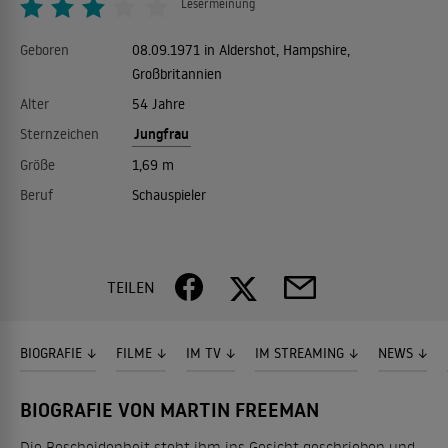
Lesermeinung
Geboren
08.09.1971 in Aldershot, Hampshire,
Großbritannien
Alter
54 Jahre
Jungfrau
Sternzeichen
Größe
1,69 m
Beruf
Schauspieler
TEILEN
BIOGRAFIE
FILME
IM TV
IM STREAMING
NEWS
BIOGRAFIE VON MARTIN FREEMAN
Die Bescheidenheit steht ihm ins Gesicht geschrieben und