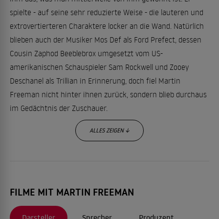
spielte - auf seine sehr reduzierte Weise - die lauteren und
extrovertierteren Charaktere locker an die Wand. Natürlich
blieben auch der Musiker Mos Def als Ford Prefect, dessen
Cousin Zaphod Beeblebrox umgesetzt vom US-
amerikanischen Schauspieler Sam Rockwell und Zooey
Deschanel als Trillian in Erinnerung, doch fiel Martin
Freeman nicht hinter ihnen zurück, sondern blieb durchaus
im Gedächtnis der Zuschauer.
ALLES ZEIGEN ↓
Sein Debüt vor der Kamera gab Martin Freeman 1997 in
einer Episode der Langzeitpolizeiserie "The Bill". Zuvor hatte
er an der Central School of Speech and Drama studiert. Es
folgten Gastrollen in den TV-Serien "This Life" (ebenfalls
FILME MIT MARTIN FREEMAN
1997), "Casualty" und "Picking up the Pieces" (beide 1998).
Ali G
Darsteller
Sprecher
Produzent
Er übernahm kleinere Parts in Sacha Baron Cohens "