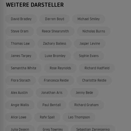
WEITERE DARSTELLER
David Bradley
Darren Boyd
Michael Smiley
Steve Oram
Reece Shearsmith
Nicholas Burns
Thomas Law
Zachary Bailess
Jasper Levine
James Tarpey
Luke Bromley
Sophie Evans
Samantha White
Rose Reynolds
Richard Hadfield
Flora Slorach
Francesca Reidie
Charlotte Reidie
Alex Austin
Jonathan Aris
Jenny Bede
Angie Wallis
Paul Bentall
Richard Graham
Alice Lowe
Rafe Spall
Leo Thompson
Julia Deakin
Greg Townley
Sebastian Zaniesienko