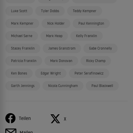
Luke Scott
Tyler Dobbs
Teddy Kempner
Mark Kempner
Nick Holder
Paul Kennington
Michael Sarne
Mark Heap
Kelly Franklin
Stacey Franklin
James Granstrom
Gabe Cronnelly
Patricia Franklin
Mark Donovan
Ricky Champ
Ken Bones
Edgar Wright
Peter Serafinowicz
Garth Jennings
Nicola Cunningham
Paul Blackwell
Teilen
X
Mailen