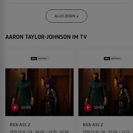
ALLES ZEIGEN ↓
AARON TAYLOR-JOHNSON IM TV
Bullet Train
2022
ACTIONKOMÖDIE
The King's Man: The Beginning
2020
THRILLER
Tenet
2020
SEHEN
SEHEN
THRILLER
Kick-Ass 2
Kick-Ass 2
SPIELFILM •
SA., 08.08.
• 23:05 - 00:50
SPIELFILM •
SO., 09.08.
• 12:15 -