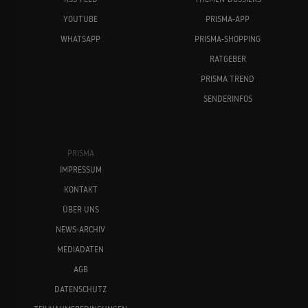
YOUTUBE
PRISMA-APP
WHATSAPP
PRISMA-SHOPPING
RATGEBER
PRISMA TREND
SENDERINFOS
Emily Watson
Domhnall Gleeson
PRISMA
IMPRESSUM
KONTAKT
ÜBER UNS
NEWS-ARCHIV
MEDIADATEN
Alicia Vikander
Jude Law
AGB
DATENSCHUTZ