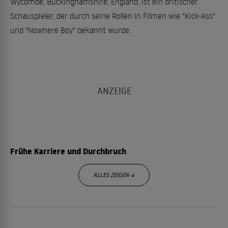
Wycombe, Buckinghamshire, England, ist ein britischer
Schauspieler, der durch seine Rollen in Filmen wie "Kick-Ass"
und "Nowhere Boy" bekannt wurde.
Frühe Karriere und Durchbruch
ALLES ZEIGEN ↓
Aaron Taylor-Johnson begann seine Schauspielkarriere im
Alter von sechs Jahren und trat in verschiedenen
Fernsehserien und Filmen auf. Sein erster bedeutender Film