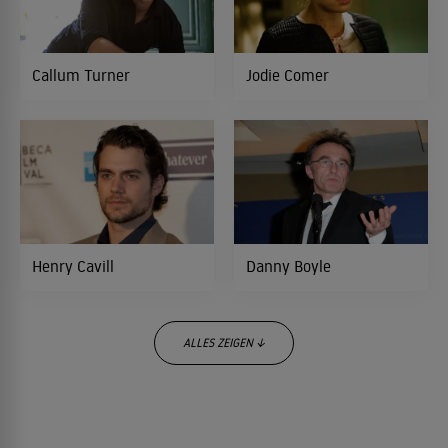
ACTIONKOMÖDIE
Callum Turner
Jodie Comer
Chatroom
2010
THRILLER
Frontalknutschen
2008
TRAGIKOMÖDIE
Henry Cavill
Danny Boyle
Shanghai Knights
2003
ACTIONKOMÖDIE
ALLES ZEIGEN ↓
Die Apokalypse
2003