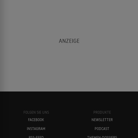
BIBELFILM
Ralph Fiennes
Nicholas Hoult
Chloë Grace Moretz
Brad Pitt
FOLGEN SIE UNS
PRODUKTE
FACEBOOK
NEWSLETTER
INSTAGRAM
PODCAST
Logan Lerman
Daniel Craig
RSS-FEED
THEMEN-DOSSIERS