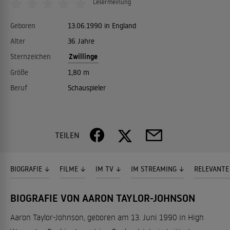
Lesermeinung
Geboren
13.06.1990 in England
Alter
36 Jahre
Zwillinge
Sternzeichen
Größe
1,80 m
Beruf
Schauspieler
TEILEN
BIOGRAFIE
FILME
IM TV
IM STREAMING
RELEVANTE
BIOGRAFIE VON AARON TAYLOR-JOHNSON
Aaron Taylor-Johnson, geboren am 13. Juni 1990 in High