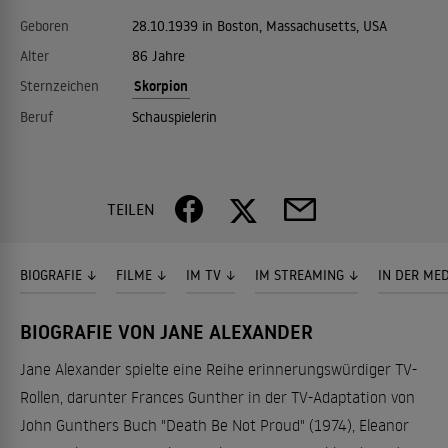
Geboren
28.10.1939 in Boston, Massachusetts, USA
Alter
86 Jahre
Skorpion
Sternzeichen
Beruf
Schauspielerin
TEILEN
BIOGRAFIE
FILME
IM TV
IM STREAMING
IN DER ME
BIOGRAFIE VON JANE ALEXANDER
Jane Alexander spielte eine Reihe erinnerungswürdiger TV-
Rollen, darunter Frances Gunther in der TV-Adaptation von
John Gunthers Buch "Death Be Not Proud" (1974), Eleanor