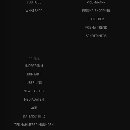
YOUTUBE
PRISMA-APP
WHATSAPP
PRISMA-SHOPPING
RATGEBER
PRISMA TREND
SENDERINFOS
John Sayles
Morgan Freeman
PRISMA
IMPRESSUM
KONTAKT
ÜBER UNS
NEWS-ARCHIV
MEDIADATEN
Sandra Nettelbeck
Naomi Watts
AGB
DATENSCHUTZ
TEILNAHMEBEDINGUNGEN