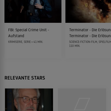
Geliebtes Land
1985
POLITDRAMA
FBI: Special Crime Unit -
Terminator - Die Erlösun
Aufstand
Terminator - Die Erlösun
City Heat - Der Bulle und der Schnüffler
1984
KRIMISERIE, SERIE • 41 MIN.
SCIENCE-FICTION-FILM, SPIELFILM
GANGSTERFILMPARODIE
110 MIN.
Brubaker
1979
GEFÄNGNISFILM
RELEVANTE STARS
Kramer gegen Kramer
1978
DRAMA