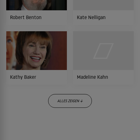
Der Clan
1978
Robert Benton
Kate Nelligan
LITERATURVERFILMUNG
Die Unbestechlichen
1976
POLITTHRILLER
Kathy Baker
Madeline Kahn
ALLES ZEIGEN ↓