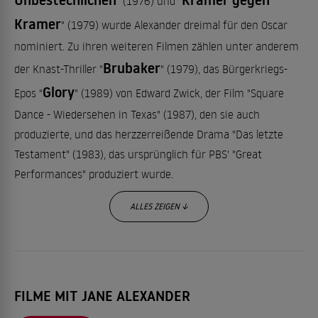
Unbestechlichen
Kramer gegen
" (1976) und "
Kramer
" (1979) wurde Alexander dreimal für den Oscar
nominiert. Zu ihren weiteren Filmen zählen unter anderem
Brubaker
der Knast-Thriller "
" (1979), das Bürgerkriegs-
Glory
Epos "
" (1989) von Edward Zwick, der Film "Square
Dance - Wiedersehen in Texas" (1987), den sie auch
produzierte, und das herzzerreißende Drama "Das letzte
Testament" (1983), das ursprünglich für PBS' "Great
Performances" produziert wurde.
ALLES ZEIGEN ↓
Alexander gewann außerdem einen Emmy Award für ihre
Rolle als Alma Rose in dem TV-Film "Playing for Time"
(1980). Darin verkörperte sie eine Orchesterdirigentin in
Auschwitz, die ihre Zeit in einem Nazi-KZ überlebte, indem
FILME MIT JANE ALEXANDER
sie makabre Musikstücke aufführte, während andere