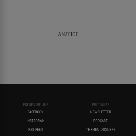
Dustin Hoffman
Martin Balsam
Martin Ritt
Lindsay Crouse
FOLGEN SIE UNS
PRODUKTE
FACEBOOK
NEWSLETTER
INSTAGRAM
PODCAST
Erykah Badu
Paul Rudd
RSS-FEED
THEMEN-DOSSIERS