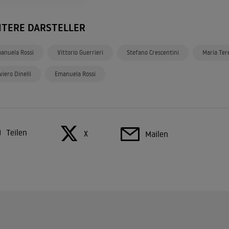
ITERE DARSTELLER
anuela Rossi
Vittorio Guerrieri
Stefano Crescentini
Maria Tere
iviero Dinelli
Emanuela Rossi
Teilen
X
Mailen