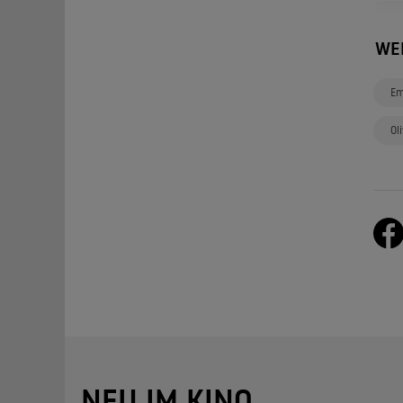
WE
Em
Ol
NEU IM KINO