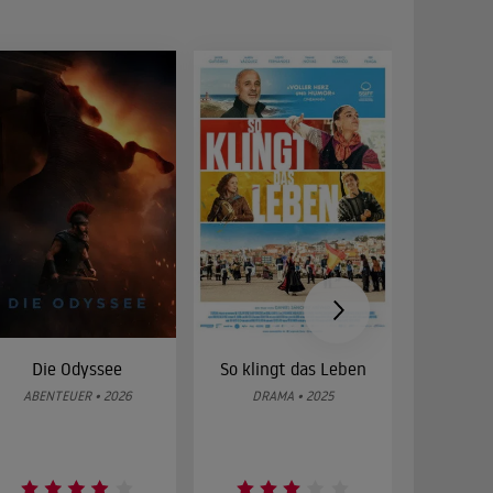
Die Odyssee
So klingt das Leben
Was 
g
ABENTEUER • 2026
DRAMA • 2025
DOKUMENT