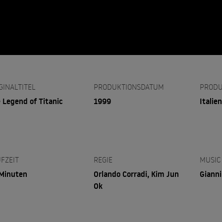
GINALTITEL
PRODUKTIONSDATUM
PRODU
 Legend of Titanic
1999
Italien
FZEIT
REGIE
MUSIC
Minuten
Orlando Corradi, Kim Jun
Gianni
Ok