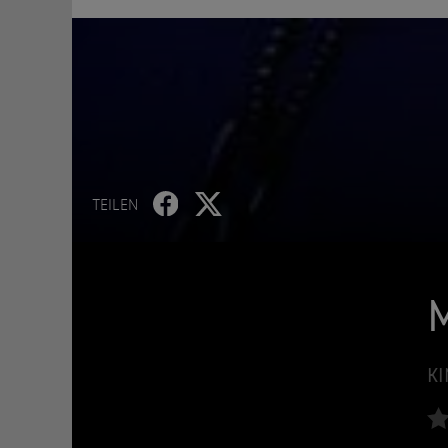
TEILEN
M
KI