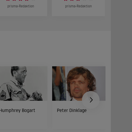
prisma-Redaktion
prisma-Redaktion
prism
Humphrey Bogart
Peter Dinklage
Bud Spe