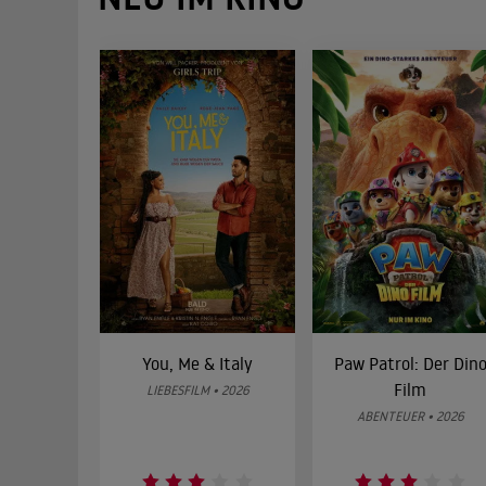
You, Me & Italy
Paw Patrol: Der Din
Film
LIEBESFILM • 2026
ABENTEUER • 2026