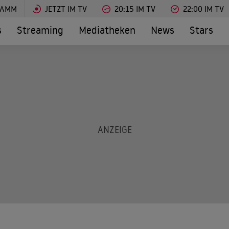
RAMM
JETZT IM TV
20:15 IM TV
22:00 IM TV
s
Streaming
Mediatheken
News
Stars