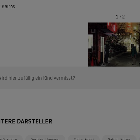
: Kairos
1
/
2
ird hier zufällig ein Kind vermisst?
ITERE DARSTELLER
a Okamoto
Yoshiaki Umegaki
Tohru Emori
Satomi Korogi