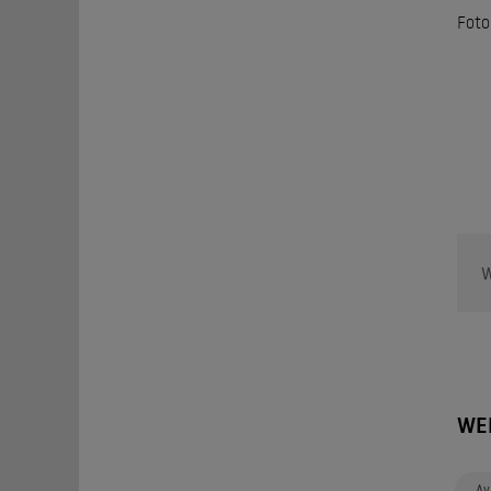
Foto
W
WE
Ay