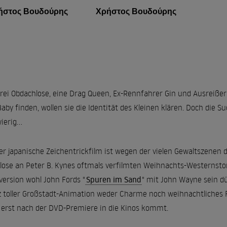
ήστος Βουδούρης
Χρήστος Βουδούρης
drei Obdachlose, eine Drag Queen, Ex-Rennfahrer Gin und Ausreißeri
Baby finden, wollen sie die Identität des Kleinen klären. Doch die S
ierig...
er japanische Zeichentrickfilm ist wegen der vielen Gewaltszenen de
 lose an Peter B. Kynes oftmals verfilmten Weihnachts-Westernsto
version wohl John Fords "
Spuren im Sand
" mit John Wayne sein d
z toller Großstadt-Animation weder Charme noch weihnachtliches 
 erst nach der DVD-Premiere in die Kinos kommt.