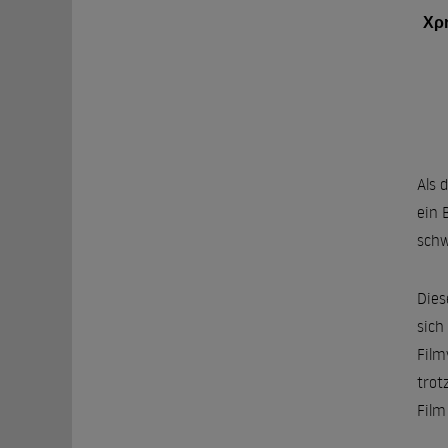
Χρ
Als 
ein 
schw
Dies
sich
Film
trot
Film