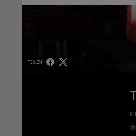
TEILEN
T
KI