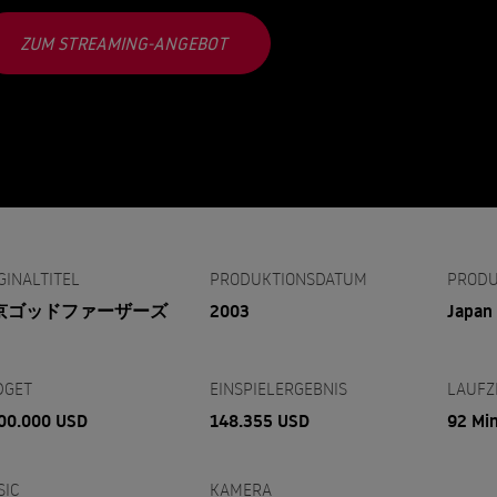
ZUM STREAMING-ANGEBOT
GINALTITEL
PRODUKTIONSDATUM
PRODU
京ゴッドファーザーズ
2003
Japan
DGET
EINSPIELERGEBNIS
LAUFZ
00.000 USD
148.355 USD
92 Mi
SIC
KAMERA