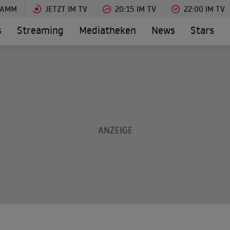
RAMM
JETZT IM TV
20:15 IM TV
22:00 IM TV
s
Streaming
Mediatheken
News
Stars