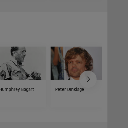
Humphrey Bogart
Peter Dinklage
Bud Spe