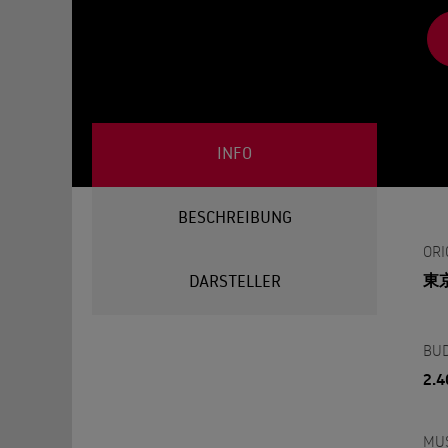
INFO
BESCHREIBUNG
ORI
東
DARSTELLER
BU
2.4
MU