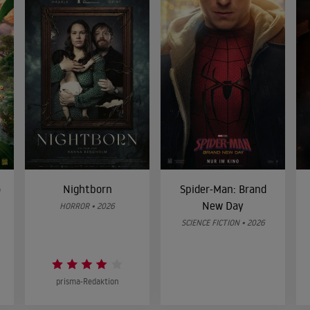
o
Nightborn
Spider-Man: Brand
New Day
HORROR • 2026
SCIENCE FICTION • 2026
prisma-Redaktion