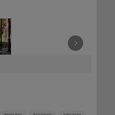
Mamiko Noto
Ryūji Saikachi
Kyôko Terase