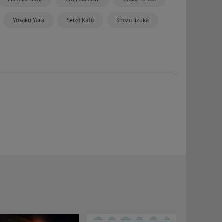
Yusaku Yara
Seizô Katô
Shozo Iizuka