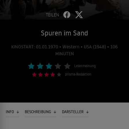
TEILEN
Spuren im Sand
KINOSTART: 01.01.1970 • Western • USA (1948) • 106
MINUTEN
Lesermeinung
prisma-Redaktion
INFO
BESCHREIBUNG
DARSTELLER