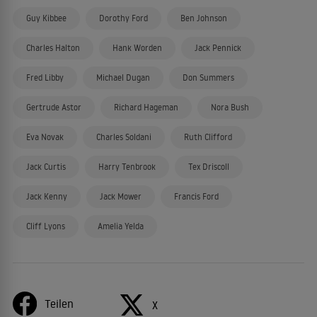
Guy Kibbee
Dorothy Ford
Ben Johnson
Charles Halton
Hank Worden
Jack Pennick
Fred Libby
Michael Dugan
Don Summers
Gertrude Astor
Richard Hageman
Nora Bush
Eva Novak
Charles Soldani
Ruth Clifford
Jack Curtis
Harry Tenbrook
Tex Driscoll
Jack Kenny
Jack Mower
Francis Ford
Cliff Lyons
Amelia Yelda
Teilen
X