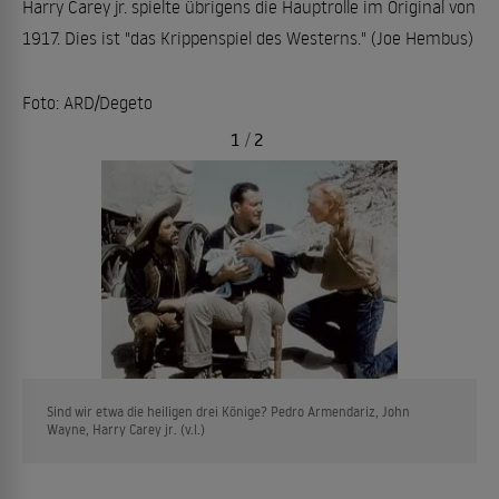
Harry Carey jr. spielte übrigens die Hauptrolle im Original von
1917. Dies ist "das Krippenspiel des Westerns." (Joe Hembus)
Foto: ARD/Degeto
1
/
2
Sind wir etwa die heiligen drei Könige? Pedro Armendariz, John
Wayne, Harry Carey jr. (v.l.)