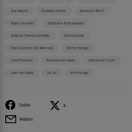
Sue Maund
Elizabeth Müller
Alexandra Wirth
Baely Saunders
Stephanie Andrzejewski
Rebecca Theresa Schedler
Danila Linzke
Hans-Joachim van Wanrooij
Farren Morgan
Julie Plitschke
Raimond van Soest
Katharina Frucht
Leon van Waas
Ian Xu
Ninh Kerger
Teilen
X
Mailen