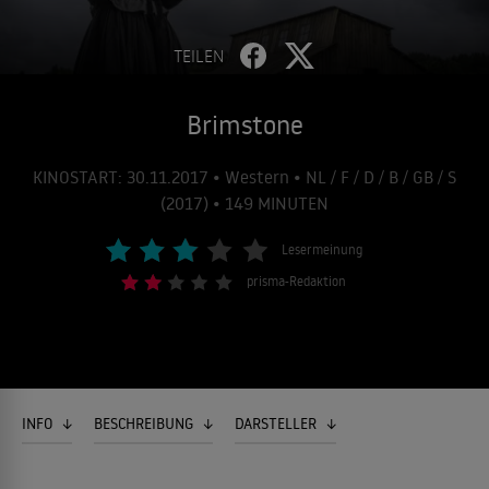
TEILEN
Brimstone
KINOSTART: 30.11.2017 • Western • NL / F / D / B / GB / S
(2017) • 149 MINUTEN
Lesermeinung
prisma-Redaktion
INFO
BESCHREIBUNG
DARSTELLER