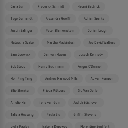
Carla Juri
Frederick Schmidt
Naomi Battrick
Tygo Gernandt
Alexandra Guelff
Adrian Sparks
Justin Salinger
Peter Blankenstein
Dorian Lough
Natascha Szabo
Martha Mackintosh
Joe David Walters
Sam Louwyck
Dan van Husen
Joseph Kennedy
Bob Stoop
Henry Buchmann
Fergus O'Donnell
Hon Ping Tang
Andrew Harwood Mills
Ad van Kempen
Ellie Shenker
Frieda Pittoors
Sid Van Oerle
Amelie Ha
Irene van Guin
Judith Edixhoven
Talizia Hoysang
Paula Siu
Griffin Stevens
Lydia Pauley
Isabella Depeweg
Florentine Seuffert