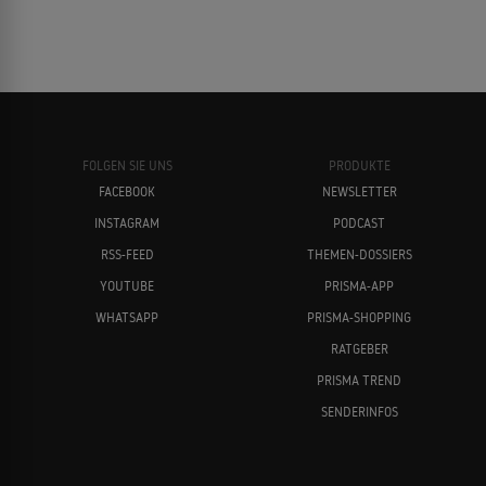
Joe Pantoliano
Kim Basinger
The Proposition - Tödliches Angebot
2005
WESTERN
FOLGEN SIE UNS
PRODUKTE
FACEBOOK
NEWSLETTER
Zwei Brüder
2004
INSTAGRAM
PODCAST
ABENTEUER
James Cromwell
Keira Knightley
RSS-FEED
THEMEN-DOSSIERS
YOUTUBE
PRISMA-APP
WHATSAPP
PRISMA-SHOPPING
Die Zeitmaschine
2002
RATGEBER
SCIENCEFICTION
PRISMA TREND
SENDERINFOS
The Australian Job
2002
Adrien Brody
Noomi Rapace
KRIMINALFILM