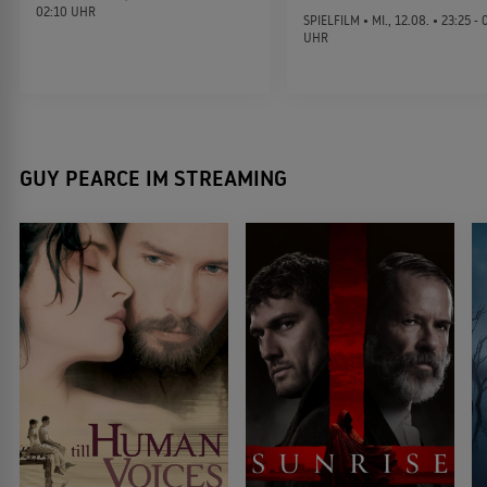
Results
02:10 UHR
2015
SPIELFILM •
MI., 12.08.
• 23:25 - 
KOMÖDIE
UHR
Iron Man 3
2013
SCIFI-ACTION
GUY PEARCE IM STREAMING
Prometheus - Dunkle Zeichen
2012
SCIENCEFICTION
Lockout
2012
SCIFI-ACTION
Lawless - Die Gesetzlosen