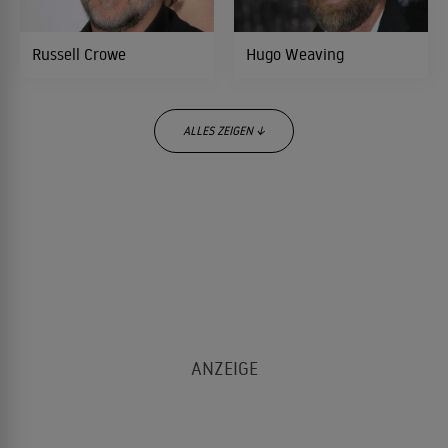
ACTIONTHRILLER
Russell Crowe
Hugo Weaving
Tödliches Kommando - The Hurt Locker
2008
THRILLER
ALLES ZEIGEN ↓
Bedtime Stories
2008
FANTASYKOMÖDIE
Felicity Jones
Terence Stamp
Tödliche Magie
2007
DRAMA
Factory Girl
2006
DRAMA