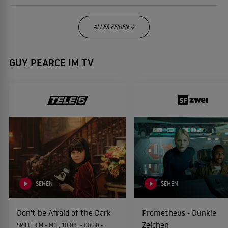
ALLES ZEIGEN ↓
GUY PEARCE IM TV
Alien: Covenant
2017
SCIENCE-FICTION-FILM
Genius - Die tausend Seiten einer
2016
Freundschaft
BIOGRAFIE
Holding The Man
2015
SEHEN
SEHEN
BIOGRAFIE
Don't be Afraid of the Dark
Prometheus - Dunkle
Zeichen
SPIELFILM •
MO., 10.08.
• 00:30 -