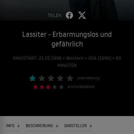
TEILEN
Lassiter - Erbarmungslos und
gefährlich
KINOSTART: 21.01.1996 • Western • USA (1996) • 93
MINUTEN
Lesermeinung
prisma-Redaktion
INFO
BESCHREIBUNG
DARSTELLER