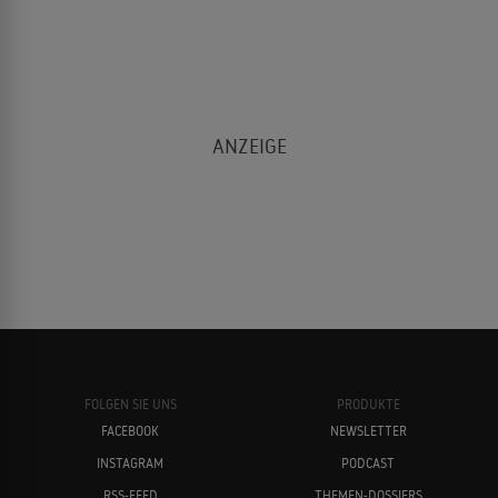
FOLGEN SIE UNS
PRODUKTE
FACEBOOK
NEWSLETTER
INSTAGRAM
PODCAST
RSS-FEED
THEMEN-DOSSIERS