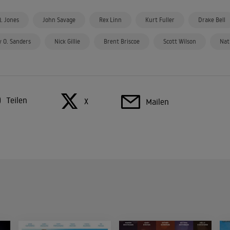
Q. Jones
John Savage
Rex Linn
Kurt Fuller
Drake Bell
y O. Sanders
Nick Gillie
Brent Briscoe
Scott Wilson
Nat
Teilen
X
Mailen