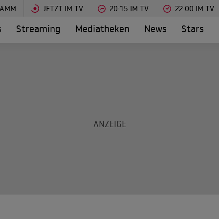
RAMM
JETZT IM TV
20:15 IM TV
22:00 IM TV
s
Streaming
Mediatheken
News
Stars