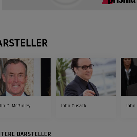
ARSTELLER
hn C. McGinley
John Cusack
John
ITERE DARSTELLER