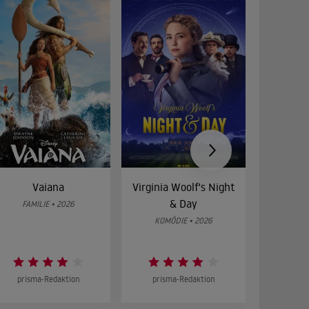
Vaiana
Virginia Woolf's Night
Etw
& Day
Bes
FAMILIE • 2026
KOMÖDIE • 2026
DRA
prisma-Redaktion
prisma-Redaktion
prism