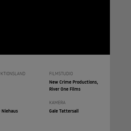
KTIONSLAND
FILMSTUDIO
New Crime Productions,
River One Films
KAMERA
 Niehaus
Gale Tattersall