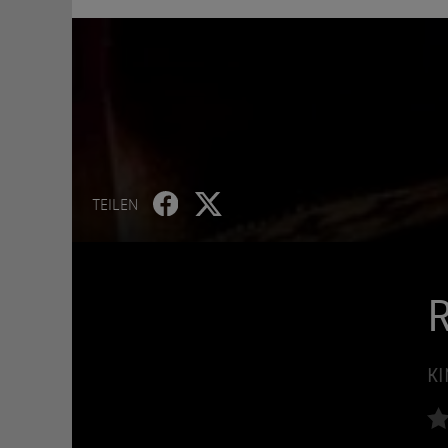
TEILEN
R
KI