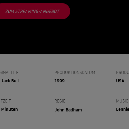
ZUM STREAMING-ANGEBOT
GINALTITEL
PRODUKTIONSDATUM
PRODU
 Jack Bull
1999
USA
FZEIT
REGIE
MUSIC
 Minuten
Lennie
John Badham