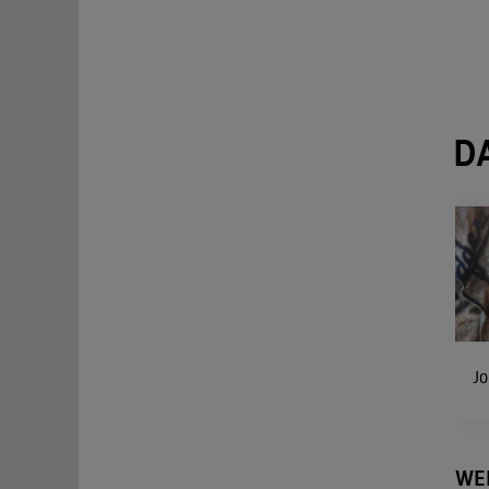
D
Jo
WE