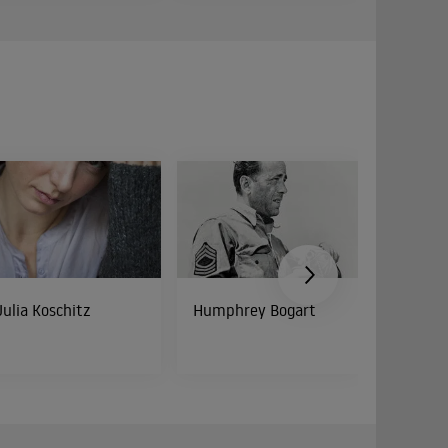
Julia Koschitz
Humphrey Bogart
Cathy 