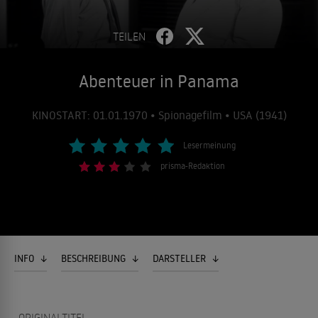
TEILEN
Abenteuer in Panama
KINOSTART: 01.01.1970 • Spionagefilm • USA (1941)
Lesermeinung
prisma-Redaktion
INFO
BESCHREIBUNG
DARSTELLER
ORIGINALTITEL