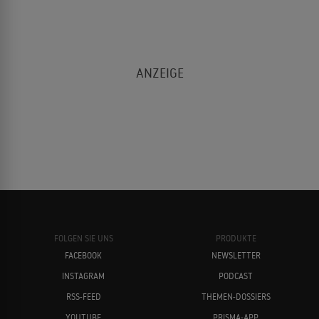
FOLGEN SIE UNS
PRODUKTE
FACEBOOK
NEWSLETTER
INSTAGRAM
PODCAST
RSS-FEED
THEMEN-DOSSIERS
YOUTUBE
PRISMA-APP