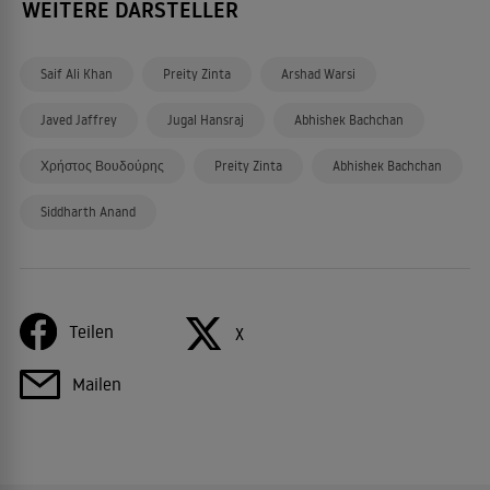
WEITERE DARSTELLER
Saif Ali Khan
Preity Zinta
Arshad Warsi
Javed Jaffrey
Jugal Hansraj
Abhishek Bachchan
Χρήστος Βουδούρης
Preity Zinta
Abhishek Bachchan
Siddharth Anand
Teilen
X
Mailen