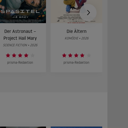
Der Astronaut –
Die Ältern
28 Year
Project Hail Mary
Bon
KOMÖDIE • 2026
SCIENCE FICTION • 2026
HOR
prisma-Redaktion
prisma-Redaktion
prism