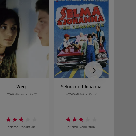
Weg!
Selma und Johanna
Dekker
brems
ROADMOVIE • 2000
ROADMOVIE • 1997
ROADM
prisma-Redaktion
prisma-Redaktion