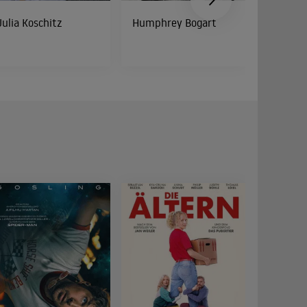
Julia Koschitz
Humphrey Bogart
Cathy 