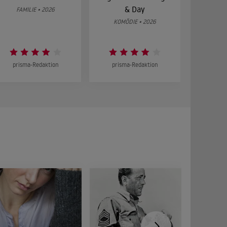
& Day
Bes
FAMILIE • 2026
KOMÖDIE • 2026
DRA
prisma-Redaktion
prisma-Redaktion
prism