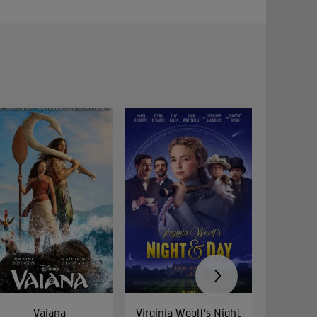
Vaiana
Virginia Woolf's Night
Etw