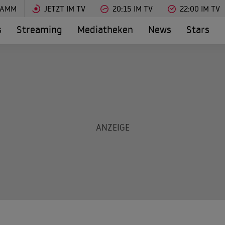
RAMM
JETZT IM TV
20:15 IM TV
22:00 IM TV
s
Streaming
Mediatheken
News
Stars