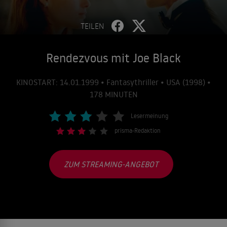
TEILEN
Rendezvous mit Joe Black
KINOSTART: 14.01.1999 • Fantasythriller • USA (1998) •
178 MINUTEN
Lesermeinung
prisma-Redaktion
ZUM STREAMING-ANGEBOT