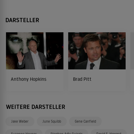
DARSTELLER
Anthony Hopkins
Brad Pitt
WEITERE DARSTELLER
Jake Weber
June Squibb
Gene Canfield
Suzanne Hevner
Stephen Adly Guirgis
David S. Howard