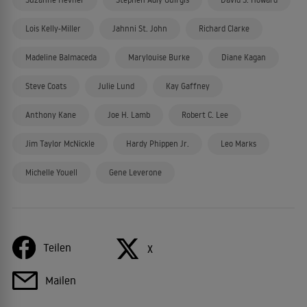
Lois Kelly-Miller
Jahnni St. John
Richard Clarke
Madeline Balmaceda
Marylouise Burke
Diane Kagan
Steve Coats
Julie Lund
Kay Gaffney
Anthony Kane
Joe H. Lamb
Robert C. Lee
Jim Taylor McNickle
Hardy Phippen Jr.
Leo Marks
Michelle Youell
Gene Leverone
Teilen
X
Mailen