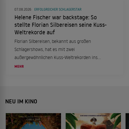
07.08.2026
ERFOLGREICHER SCHLAGERSTAR
Helene Fischer war backstage: So
stellte Florian Silbereisen seine Kuss-
Weltrekorde auf
Florian Silbereisen, bekannt aus großen
Schlagershows, hat es mit zwei
außergewöhnlichen Kuss-Weltrekorden ins
"Guinness-Buch der Rekorde" geschafft. Wir
MEHR
haben die Details im Überblick.
NEU IM KINO