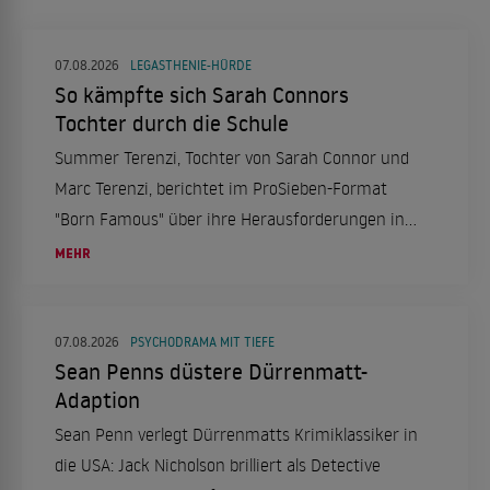
07.08.2026
LEGASTHENIE-HÜRDE
So kämpfte sich Sarah Connors
Tochter durch die Schule
Summer Terenzi, Tochter von Sarah Connor und
Marc Terenzi, berichtet im ProSieben-Format
"Born Famous" über ihre Herausforderungen in
der Schule aufgrund von Legasthenie und ihren
MEHR
erfolgreichen Schulabschluss.
07.08.2026
PSYCHODRAMA MIT TIEFE
Sean Penns düstere Dürrenmatt-
Adaption
Sean Penn verlegt Dürrenmatts Krimiklassiker in
die USA: Jack Nicholson brilliert als Detective