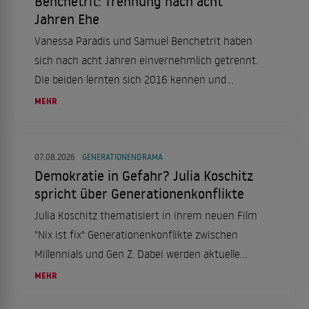
Benchetrit: Trennung nach acht
Jahren Ehe
Vanessa Paradis und Samuel Benchetrit haben
sich nach acht Jahren einvernehmlich getrennt.
Die beiden lernten sich 2016 kennen und
heirateten 2018. Ein Statement ihres
MEHR
Managements bestätigt die Trennung.
07.08.2026
GENERATIONENDRAMA
Demokratie in Gefahr? Julia Koschitz
spricht über Generationenkonflikte
Julia Koschitz thematisiert in ihrem neuen Film
"Nix ist fix" Generationenkonflikte zwischen
Millennials und Gen Z. Dabei werden aktuelle
gesellschaftliche und politische Themen
MEHR
aufgegriffen.