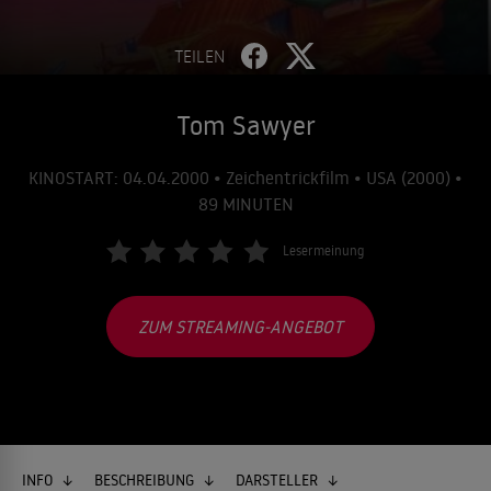
TEILEN
Tom Sawyer
KINOSTART: 04.04.2000 • Zeichentrickfilm • USA (2000) •
89 MINUTEN
Lesermeinung
ZUM STREAMING-ANGEBOT
INFO
BESCHREIBUNG
DARSTELLER