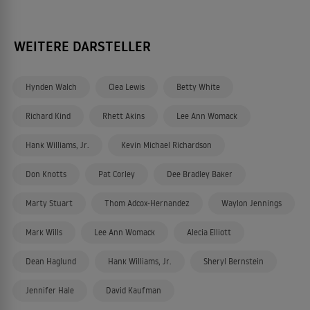
WEITERE DARSTELLER
Hynden Walch
Clea Lewis
Betty White
Richard Kind
Rhett Akins
Lee Ann Womack
Hank Williams, Jr.
Kevin Michael Richardson
Don Knotts
Pat Corley
Dee Bradley Baker
Marty Stuart
Thom Adcox-Hernandez
Waylon Jennings
Mark Wills
Lee Ann Womack
Alecia Elliott
Dean Haglund
Hank Williams, Jr.
Sheryl Bernstein
Jennifer Hale
David Kaufman