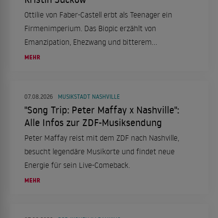
Ottilie von Faber-Castell erbt als Teenager ein
Firmenimperium. Das Biopic erzählt von
Emanzipation, Ehezwang und bitterem
Scheitern.
MEHR
07.08.2026
MUSIKSTADT NASHVILLE
"Song Trip: Peter Maffay x Nashville":
Alle Infos zur ZDF-Musiksendung
Peter Maffay reist mit dem ZDF nach Nashville,
besucht legendäre Musikorte und findet neue
Energie für sein Live-Comeback.
MEHR