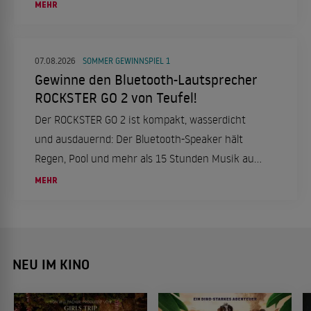
Neuanfang.
MEHR
07.08.2026
SOMMER GEWINNSPIEL 1
Gewinne den Bluetooth-Lautsprecher
ROCKSTER GO 2 von Teufel!
Der ROCKSTER GO 2 ist kompakt, wasserdicht
und ausdauernd: Der Bluetooth-Speaker hält
Regen, Pool und mehr als 15 Stunden Musik aus.
Wir verlosen einen Lautsprecher!
MEHR
NEU IM KINO