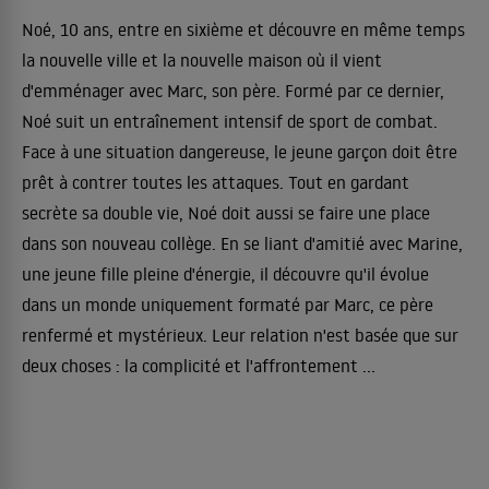
Noé, 10 ans, entre en sixième et découvre en même temps
la nouvelle ville et la nouvelle maison où il vient
d'emménager avec Marc, son père. Formé par ce dernier,
Noé suit un entraînement intensif de sport de combat.
Face à une situation dangereuse, le jeune garçon doit être
prêt à contrer toutes les attaques. Tout en gardant
secrète sa double vie, Noé doit aussi se faire une place
dans son nouveau collège. En se liant d'amitié avec Marine,
une jeune fille pleine d'énergie, il découvre qu'il évolue
dans un monde uniquement formaté par Marc, ce père
renfermé et mystérieux. Leur relation n'est basée que sur
deux choses : la complicité et l'affrontement ...