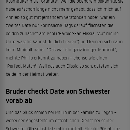
Kosmetikerin als "Granate". Weil die obendrein bekannte, sie
habe es "schon lange nicht mehr gehabt, dass ich mich auf
Anhieb so gut mit jemandem verstanden habe", war ein
zweites Date nur Formsache. Tags darauf flachsten die
beiden zunächst am Pool ("Barbie"-Fan Elissia: "Auf meine
Unterwäsche kannst du dich freuen") und kamen sich dann
beim Minigolf näher. "Das war ein ganz inniger Moment",
meinte Phillip erkannt zu haben – ebenso wie einen
"Perfect Match". Weil das auch Elissia so sah, dateten sich
beide in der Heimat weiter.
Bruder checkt Date von Schwester
vorab ab
Und das Glück schien bei Phillip in der Familie zu liegen –
wobei der Angestellte im öffentlichen Dienst bei seiner
Schwester Olla selbst tatkräftig mithalf. Ehe die 30-Jährige