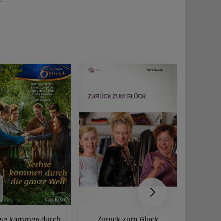
rnst
hse kommen durch
Zurück zum Glück
Türkisc