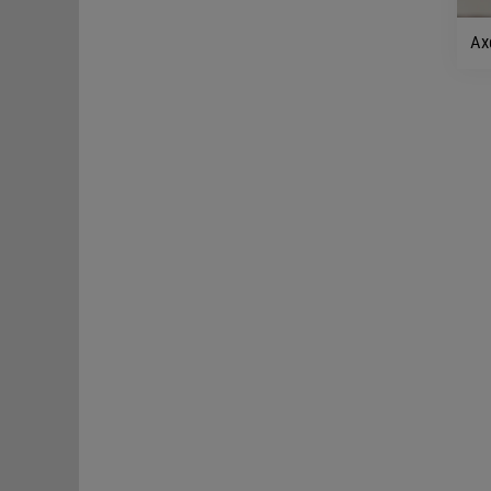
Ax
Pe