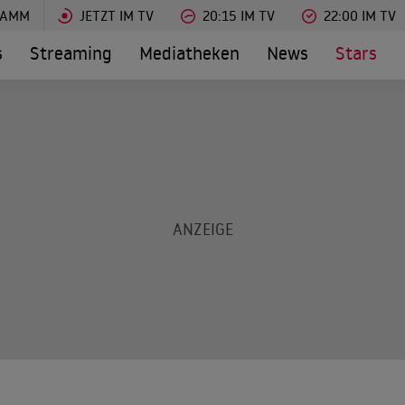
RAMM
JETZT IM TV
20:15 IM TV
22:00 IM TV
s
Streaming
Mediatheken
News
Stars