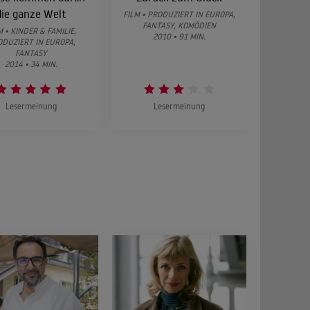
die ganze Welt
FILM • PRODUZIERT IN EUROPA,
SERIE • K
FANTASY, KOMÖDIEN
IN EUR
M • KINDER & FAMILIE,
2010 • 91 MIN.
2
ODUZIERT IN EUROPA,
FANTASY
2014 • 34 MIN.
Lesermeinung
Lesermeinung