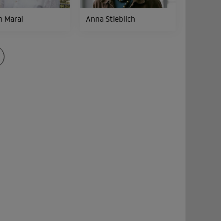
 Maral
Anna Stieblich
 M'Barek
Stephan Luca