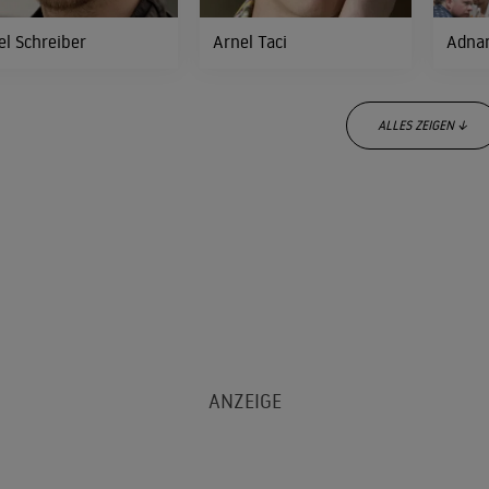
el Schreiber
Arnel Taci
Adnan
ALLES ZEIGEN ↓
gah Ferydoni
Josefine Preuß
Elyas